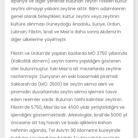
İspanya ve diğer yerlerde bulunan zeytin fosilleri kültür
zeytini olmayıp yabani zeytine aittir. Bilim adamlarının
genel olarak birleştikleri; kültür zeytini veya zeytinin
kültüre alınması Güneydoğu Anadolu, Suriye, Ürdün,
Lübnan, Filistin, İsrail ve Mısır’a daha sonra Akdeniz’in
diğer ülkelerine yayıl­mıştır.
Filistin ve Ürdün’de yapılan kazılarda MÖ 3750 yıllarında
(Kalkolitik dönem) zeytin tarımı yapıldığını gösteren
izler bulunmuştur. Eski Mı­sır’a ait mezarlarda zeytine
rastlanmıştır. Dünyanın en eski basamaklı piramidi
Sakkarah’da (MÖ. 2500) bir zeytin sıkma aleti ve
piramidin duvarlarında zeytin sıkma işlemini tasvir
eden resimler vardır. Bulunan tarihi kalıntılar zeytinin
Filistin’de 5750, Mısır’da ise 4500 yıldır yetiş­tirildiğini ve
işlendiğini göstermektedir. Arkeologlar, İsrail’de 5000 yıl
öncesine ait taş havan ve baskı işliklerini Kishon
nehrinin ağzında, Tel Aviv’in 90 kilometre kuzeyinde