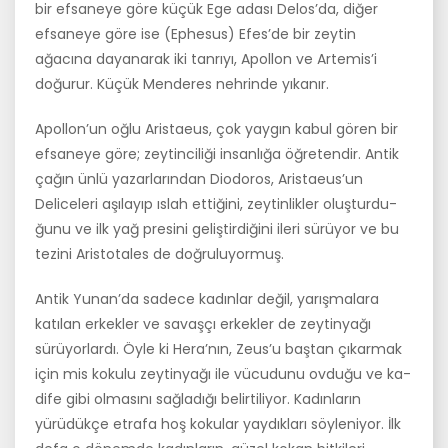
bir efsaneye göre küçük Ege adası Delos’da, diğer
efsaneye göre ise (Ephesus) Efes’de bir zeytin
ağacına dayanarak iki tanrıyı, Apollon ve Artemis’i
doğurur. Küçük Menderes nehrinde yıkanır.
Apollon’un oğlu Aristaeus, çok yaygın kabul gören bir
efsaneye göre; zeytinciliği insanlığa öğretendir. Antik
çağın ünlü yazarlarından Diodo­ros, Aristaeus’un
Deliceleri aşılayıp ıslah ettiğini, zeytinlikler oluşturdu­
ğunu ve ilk yağ presini geliştirdiğini ileri sürüyor ve bu
tezini Aristotales de doğruluyormuş.
Antik Yunan’da sadece kadınlar değil, yarışmalara
katılan erkekler ve savaşçı erkekler de zeytinyağı
sürüyorlardı. Öyle ki Hera’nın, Zeus’u baştan çıkarmak
için mis kokulu zeytinyağı ile vücudunu ovduğu ve ka­
dife gibi olmasını sağladığı belirtiliyor. Kadınların
yürüdükçe etrafa hoş kokular yaydıkları söyleniyor. İlk