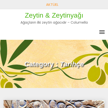
Skip
AKTÜEL
to
Zeytin & Zeytinyağı
content
Ağaçların ilki zeytin ağacıdır – Columella
Category :
Tarihçe