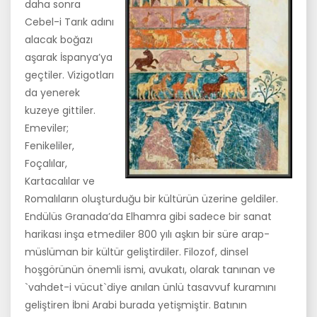
daha sonra
Cebel-i Tarık adını
alacak boğazı
aşarak İspanya’ya
geçtiler. Vizigotları
da yenerek
kuzeye gittiler.
Emeviler;
Fenikeliler,
Foçalılar,
Kartacalı­lar ve
Romalıların oluşturduğu bir kültürün üzerine geldiler.
Endülüs Granada’da Elhamra gibi sadece bir sanat
harikası inşa etmediler 800 yılı aşkın bir süre arap-
müslüman bir kültür geliştirdiler. Filozof, dinsel
hoşgörünün önemli ismi, avukatı, olarak tanınan ve
`vahdet-i vücut`­diye anılan ünlü tasavvuf kuramını
geliştiren İbni Arabi burada yetiş­miştir. Batının