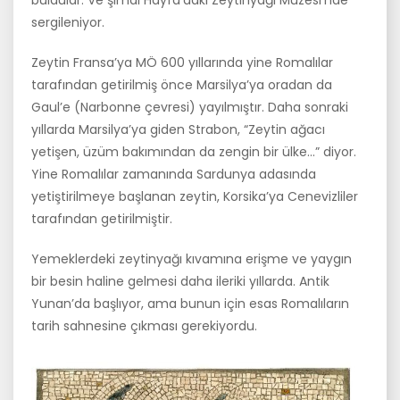
buldular. Ve şimdi Hayfa’daki Zeytin­yağı Müzesi’nde
sergileniyor.
Zeytin Fransa’ya MÖ 600 yıllarında yine Romalılar
tarafından getiril­miş önce Marsilya’ya oradan da
Gaul’e (Narbonne çevresi) yayılmıştır. Daha sonraki
yıllarda Marsilya’ya giden Strabon, “Zeytin ağacı
yetişen, üzüm bakımından da zengin bir ülke…” diyor.
Yine Romalılar zamanın­da Sardunya adasında
yetiştirilmeye başlanan zeytin, Korsika’ya Cene­vizliler
tarafından getirilmiştir.
Yemeklerdeki zeytinyağı kıvamına erişme ve yaygın
bir besin haline gelmesi daha ileriki yıllarda. Antik
Yunan’da başlıyor, ama bunun için esas Romalıların
tarih sahnesine çıkması gerekiyordu.