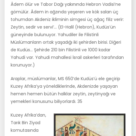
Âdem ölür ve Tabor Dağı yakınında Hebron Vadisi’ne
gömülür. Âdem in ağzında ye­şeren ve kök salan üç
tohumdan Akdeniz ikliminin simgesi üç ağaç filiz verir:
Zeytin, sedir ve servi’… (El-Halil (Hebron), Kudüs’ün
güneyinde bu­lunuyor. Yahudiler ile Filistinli
Müslümanların ortak yaşadığı iki şehirden birisi. Diğeri
de Kudüs… Şehirde 210 bin Filistinli ve 1000 kadar
Yahudi var. Yahudi mahallesi İsrail askerleri tarafından
korunuyor.)
Araplar, müslümanlar, MS 650’de Kudüs’ü ele geçirip
Kuzey Afrika’ya yöneldiklerinde, Akdenizde yaşayan
hemen hemen bütün halklar zeytin, zeytinyağı ve
yemekleri konusunu biliyorlardı. 35
Kuzey Afrika’dan,
Tarık Bin Ziyad
komutasında