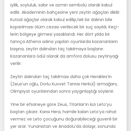
iyilik, soyluluk, sabır ve azmin sembolü olarak kabul
edilir. Akademinin bah­çesine yeni zeytin ağaçları dikilir.
Kutsal ağaçlar olarak kabul edilip,tek bir dalının bile
koparılması ölüm cezası verilecek bir suç sayıldı. Keçi­
lerin bölgeye girmesi yasaklandı. Her dört yılda bir
tanrıça Athena adı­na yapılan oyunlarda kazananların
başına, zeytin dalından taç takılmaya başlanır.
Kazananlara ödül olarak da amfora dolusu zeytinyağı
verilir.
Zeytin dalından taç takılması daha çok Herakles’in
(Zeus’un oğlu, Dorlu Kuvvet Tanrısı Herkül) armağanı,
Olimpiyat oyunlarından sonra yay­gınlaştığı söylenir.
Yine bir efsaneye göre Zeus, Titanlar’ın kızı Leto’yu
baştan çıkarır. Ka­rısı Hera, hamile kalan Leto’ya rahat
vermez ve Leto çocuğunu doğura­bileceği güvenli bir
yer arar. Yunanistan ve Anadolu’da dolaşır, sonun­da