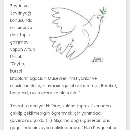
Zeytin ve
Zeytinyağı
konusunda,
en ciddi ve
derli top­lu
çalışmayı
yapan Artun
Ünsal;
“Zeytin,
kutsal
kitapların ağacı­dır. Museviler, hristiyanlar ve
müslümanlar için aynı simgesel anlamı taşır: Bereket,
barış, akıl, uzun ömür ve olgunluk…”
Tevrat’ta deniyor ki: “Nuh, suların toprak üzerinden
çekilip çekilmediği­ni öğrenmek için yanındaki
güvercini uçurdu (…) Akşama doğru güver­cin ona
gagasında bir zeytin dalıyla döndü…” Nuh Peygamber