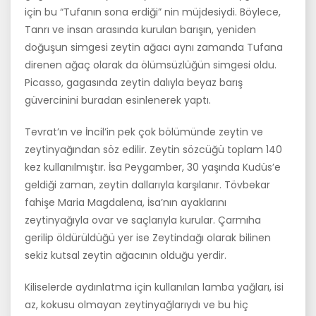
için bu “Tufanın sona erdiği” nin müjdesiydi. Böylece,
Tanrı ve insan arasında kurulan barışın, yeniden
doğuşun simgesi zeytin ağacı aynı zamanda Tu­fana
direnen ağaç olarak da ölümsüzlüğün simgesi oldu.
Picasso, gaga­sında zeytin dalıyla beyaz barış
güvercinini buradan esinlenerek yaptı.
Tevrat’ın ve İncil’in pek çok bölümünde zeytin ve
zeytinyağından söz edilir. Zeytin sözcüğü toplam 140
kez kullanılmıştır. İsa Peygamber, 30 yaşında Kudüs’e
geldiği zaman, zeytin dallarıyla karşılanır. Tövbekar
fahişe Maria Magdalena, İsa’nın ayaklarını
zeytinyağıyla ovar ve saç­larıyla kurular. Çarmıha
gerilip öldürüldüğü yer ise Zeytindağı olarak bilinen
sekiz kutsal zeytin ağacının olduğu yerdir.
Kiliselerde aydınlatma için kullanılan lamba yağları, isi
az, kokusu ol­mayan zeytinyağlarıydı ve bu hiç