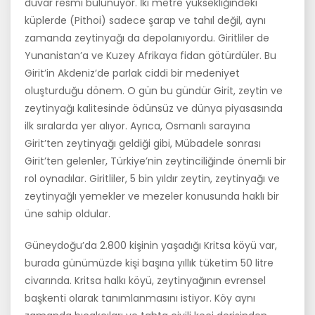
duvar resmi bulunuyor. İki metre yüksekliğindeki
küpler­de (Pithoi) sadece şarap ve tahıl değil, aynı
zamanda zeytinyağı da depo­lanıyordu. Giritliler de
Yunanistan’a ve Kuzey Afrikaya fidan götürdüler. Bu
Girit’in Akdeniz’de parlak ciddi bir medeniyet
oluşturduğu dönem. O gün bu gündür Girit, zeytin ve
zeytinyağı kalitesinde ödünsüz ve dün­ya piyasasında
ilk sıralarda yer alıyor. Ayrıca, Osmanlı sarayına
Girit’ten zeytinyağı geldiği gibi, Mübadele sonrası
Girit’ten gelenler, Türkiye’nin zeytinciliğinde önemli bir
rol oynadılar. Giritliler, 5 bin yıldır zeytin, zeytinyağı ve
zeytinyağlı yemekler ve mezeler konusunda haklı bir
üne sahip oldular.
Güneydoğu’da 2.800 kişinin yaşadığı Kritsa köyü var,
burada günü­müzde kişi başına yıllık tüketim 50 litre
civarında. Kritsa halkı köyü, zeytinyağının evrensel
başkenti olarak tanımlanmasını istiyor. Köy aynı