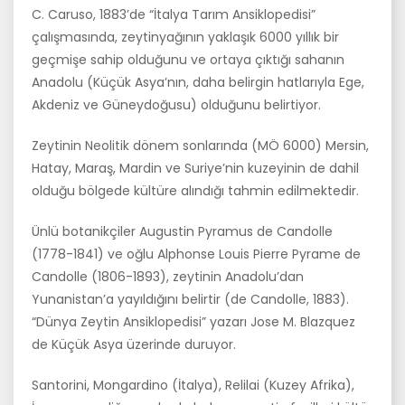
C. Caruso, 1883’de “İtalya Tarım Ansiklopedisi”
çalışmasında, zeytin­yağının yaklaşık 6000 yıllık bir
geçmişe sahip olduğunu ve ortaya çıktığı sahanın
Anadolu (Küçük Asya’nın, daha belirgin hatlarıyla Ege,
Akde­niz ve Güneydoğusu) olduğunu belirtiyor.
Zeytinin Neolitik dönem sonlarında (MÖ 6000) Mersin,
Hatay, Maraş, Mardin ve Suriye’nin kuzeyinin de dahil
olduğu bölgede kültüre alındığı tahmin edilmektedir.
Ünlü botanikçiler Augustin Pyramus de Candolle
(1778-1841) ve oğlu Alphonse Louis Pierre Pyrame de
Candolle (1806-1893), zeytinin Ana­dolu’dan
Yunanistan’a yayıldığını belirtir (de Candolle, 1883).
“Dünya Zeytin Ansiklopedisi” yazarı Jose M. Blazquez
de Küçük Asya üzerinde duruyor.
Santorini, Mongardino (İtalya), Relilai (Kuzey Afrika),