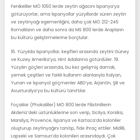
Fenikeliler MÖ 1050 lerde zeytin ağacını İspanya’ya
götürüyorlar, ama İspanyollar yüzyıllardır süren zeytin
ve zeytinyağı egemenliğini, daha çok MÖ 212-245
Romalıların ve daha sonra da MS 800 lerde Arapların
bu kültürü geliştirmelerine borçlular.
16. Yüzyılda İspanyollar, keşifleri sırasında zeytini Güney
ve Kuzey Amerika’ya, Hint Adalarına götürdüler. 19.
Yüzyılın göçleri sırasında, bu kez gelişmiş damak,
yemek çeşitleri ve farklı kullanım alanlarıyla İtalyan,
Yunan ve İspanyol göçmenler ABD’ye, Arjantin, Şili ve
Avustu­ralya’ya bu kültürü tanıttılar.
Foçalılar (Phokaililer) MÖ 800 lerde Filistinlilerin
Akdeniz’deki üstün­lüklerine son verip, Sicilya, Korsika,
Marsilya, Provence, İspanya ve Kartaca’da koloniler
oluşturup zeytinyağını tanıtıp, fide ihraç ettiler. Mi­dilli,
Lapseki ve Samsun’da kolonileri arasındaydı. Çok