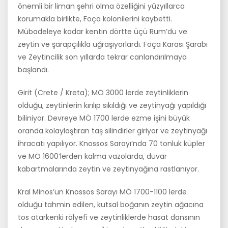
önemli bir liman şehri olma özelliğini yüzyıllarca
korumakla birlikte, Foça kolonilerini kaybetti.
Mübadeleye kadar kentin dörtte üçü Rum’du ve
zeytin ve şa­rapçılıkla uğraşıyorlardı. Foça Karası Şarabı
ve Zeytincilik son yıllarda tekrar canlandırılmaya
başlandı.
Girit (Crete / Kreta); MÖ 3000 lerde zeytinliklerin
olduğu, zeytinlerin kırılıp sıkıldığı ve zeytinyağı yapıldığı
biliniyor. Devreye MÖ 1700 ler­de ezme işini büyük
oranda kolaylaştıran taş silindirler giriyor ve zey­tinyağı
ihracatı yapılıyor. Knossos Sarayı’nda 70 tonluk küpler
ve MÖ 1600’lerden kalma vazolarda, duvar
kabartmalarında zeytin ve zeytin­yağına rastlanıyor.
Kral Minos’un Knossos Sarayı MÖ 1700-1100 lerde
olduğu tahmin edi­len, kutsal boğanın zeytin ağacına
tos atarkenki rölyefi ve zeytinliklerde hasat dansının