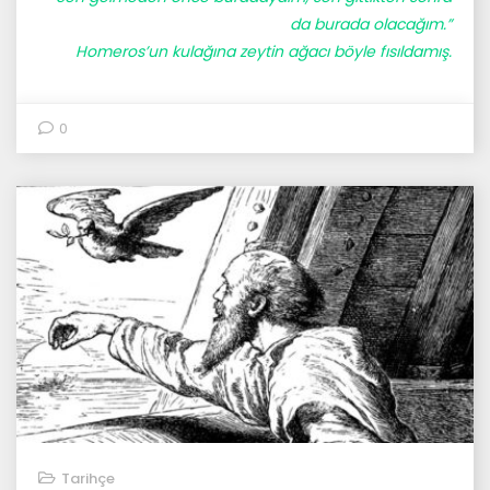
da burada olacağım.”
Homeros’un kulağına zeytin ağacı böyle fısıldamış.
0
Tarihçe