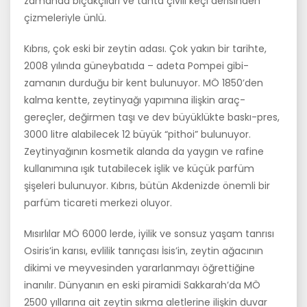
zamanda bıçakçıları ve tahta çivili keçi derisinden
çizmeleriyle ünlü.
Kıbrıs, çok eski bir zeytin adası. Çok yakın bir tarihte,
2008 yılında gü­neybatıda – adeta Pompei gibi-
zamanın durduğu bir kent bulunuyor. MÖ 1850’den
kalma kentte, zeytinyağı yapımına ilişkin araç-
gereçler, değir­men taşı ve dev büyüklükte baskı-pres,
3000 litre alabilecek 12 büyük “pithoi” bulunuyor.
Zeytinyağının kosmetik alanda da yaygın ve rafine
kullanımına ışık tutabilecek işlik ve küçük parfüm
şişeleri bulunuyor. Kıbrıs, bütün Akdenizde önemli bir
parfüm ticareti merkezi oluyor.
Mısırlılar MÖ 6000 lerde, iyilik ve sonsuz yaşam tanrısı
Osiris’in karısı, evlilik tanrıçası İsis’in, zeytin ağacının
dikimi ve meyvesinden yararlan­mayı öğrettiğine
inanılır. Dünyanın en eski piramidi Sakkarah’da MÖ
2500 yıllarına ait zeytin sıkma aletlerine ilişkin duvar