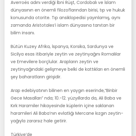
Averroës adını verdiği İbni Rüşt, Cordobalı ve İslam
dün­yasının en önemli filozoflarından birisi, tıp ve hukuk
konusunda otorite. Tıp ansiklopedisi yayınlamış, aynı
zamanda Aristotales’i islam dünyası­na tanıtan bir
bilim insanı.
Bütün Kuzey Afrika, İspanya, Korsika, Sardunya ve
Sicilya esas itiba­riyle zeytin ve zeytinyağını Romalılar
ve Emevilere borçlular. Arapların zeytin ve
zeytinyağındaki gelişmeye belki de kattıkları en önemli
şey baharatların girişidir.
Arap edebiyatının bilinen en yay­gın eserinde,“Binbir
Gece Ma­salları” nda; 10.-12. yüzyıllarda da, Ali Baba ve
Kırk Haramiler hikayesinde küplerin içine sak­lanan
haramileri Ali Baba’nın evlatlığı Mercane kızgın zeytin­
yağıyla zararsız hale getirir.
Türkiye’de