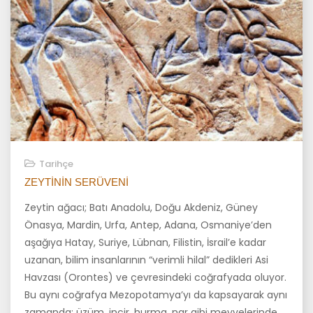
Tarihçe
ZEYTININ SERÜVENI
Zeytin ağacı; Batı Anadolu, Doğu Akdeniz, Güney
Önasya, Mardin, Urfa, Antep, Adana, Osmaniye’den
aşağıya Hatay, Suriye, Lübnan, Fi­listin, İsrail’e kadar
uzanan, bilim insanlarının “verimli hilal” dedikleri Asi
Havzası (Orontes) ve çevresindeki coğrafyada oluyor.
Bu aynı coğ­rafya Mezopotamya’yı da kapsayarak aynı
zamanda; üzüm, incir, hur­ma, nar gibi meyvelerinde