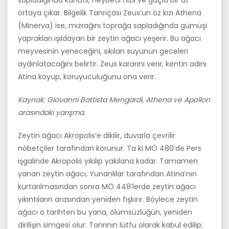
sapladığında kanatlı, heybetli hızlı ve güçlü bir at
ortaya çıkar. Bilgelik Tanrıçası Zeus’un öz kızı Athena
(Minerva) ise, mızrağını toprağa sapladığında gümüşi
yaprakları ışılda­yan bir zeytin ağacı yeşerir. Bu ağacı
meyvesinin yeneceğini, sıkılan su­yunun geceleri
aydınlatacağını belirtir. Zeus kararını verir, kentin adını
Atina koyup, koruyuculuğunu ona verir.
Kaynak: Giovanni Battista Mengardi, Athena ve Apollon
arasındaki yarışma.
Zeytin ağacı Akropolis’e dikilir, duvarla çevrilir
nöbetçiler tarafından korunur. Ta ki MÖ 480’de Pers
işgalinde Akropolis yıkılıp yakılana ka­dar. Tamamen
yanan zeytin ağacı, Yunanlılar tarafından Atina’nın
kur­tarılmasından sonra MÖ 448’lerde zeytin ağacı
yıkıntıların arasından yeniden fışkırır. Böylece zeytin
ağacı o tarihten bu yana, ölümsüzlüğün, yeniden
dirilişin simgesi olur. Tanrının lütfu olarak kabul edilip;