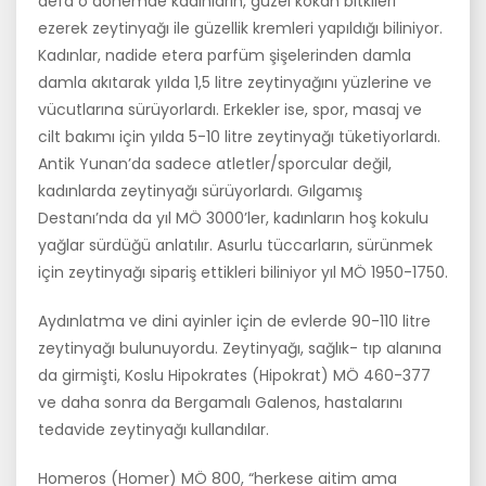
defa o dönemde kadınların, güzel ko­kan bitkileri
ezerek zeytinyağı ile güzellik kremleri yapıldığı biliniyor.
Kadınlar, nadide etera parfüm şişelerinden damla
damla akıtarak yılda 1,5 litre zeytinyağını yüzlerine ve
vücutlarına sürüyorlardı. Erkekler ise, spor, masaj ve
cilt bakımı için yılda 5-10 litre zeytinyağı tüketiyorlardı.
Antik Yunan’da sadece atletler/sporcular değil,
kadınlarda zeytinyağı sürüyorlardı. Gılgamış
Destanı’nda da yıl MÖ 3000’ler, kadınların hoş kokulu
yağlar sürdüğü anlatılır. Asurlu tüccarların, sürünmek
için zey­tinyağı sipariş ettikleri biliniyor yıl MÖ 1950-1750.
Aydınlatma ve dini ayinler için de evlerde 90-110 litre
zeytinyağı bulu­nuyordu. Zeytinyağı, sağlık- tıp alanına
da girmişti, Koslu Hipokrates (Hipokrat) MÖ 460-377
ve daha sonra da Bergamalı Galenos, hastalarını
tedavide zeytinyağı kullandılar.
Homeros (Homer) MÖ 800, “herkese aitim ama