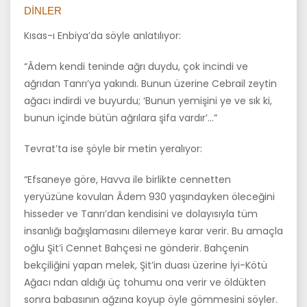
DINLER
Kısas-ı Enbiya’da söyle anlatılıyor:
“Âdem kendi teninde ağrı duydu, çok incindi ve
ağrıdan Tanrı’ya ya­kındı. Bunun üzerine Cebrail zeytin
ağacı indirdi ve buyurdu; ‘Bunun yemişini ye ve sık ki,
bunun içinde bütün ağrılara şifa vardır’…”
Tevrat’ta ise şöyle bir metin yeralıyor:
“Efsaneye göre, Havva ile birlikte cennetten
yeryüzüne kovulan Âdem 930 yaşındayken öleceğini
hisseder ve Tanrı’dan kendisini ve dolayısıy­la tüm
insanlığı bağışlamasını dilemeye karar verir. Bu amaçla
oğlu Şit’i Cennet Bahçesi ne gönderir. Bahçenin
bekçiliğini yapan melek, Şit’in duası üzerine İyi-Kötü
Ağacı ndan aldığı üç tohumu ona verir ve öldük­ten
sonra babasının ağzına koyup öyle gömmesini söyler.