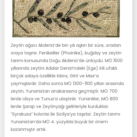
Zeytin ağacı Akdeniz’de bin yılı aşkın bir süre, oradan
oraya taşınır. Fenikeliler (Phoinike), buğday ve zeytin
tarımı konusunda Doğu Akde­niz’de ünlüydü. MÖ 1500
yıllarında zeytini Adalar Denizi’ndeki (Ege) irili ufaklı
birçok adaya özellikle Kıbrıs, Girit ve Mısır’a
yaymışlardır. Daha sonra MÖ 1300–1100 yılları arasında
zeytin, Yunanistan anaka­rasına geçmiştir. MÖ 700
lerde Libya ve Tunus’a ulaştırılır. Yunanlılar, MÖ 800
lerde Şarap ve Zeytinyağı gelirleriyle kurdukları
“Syrakusa” kolonisi ile Sicilya’ya taşırlar. Zeytin tarımı
Yunanistan’da MÖ 4. yüz­yılda büyük bir önem
kazanmıştır artık.