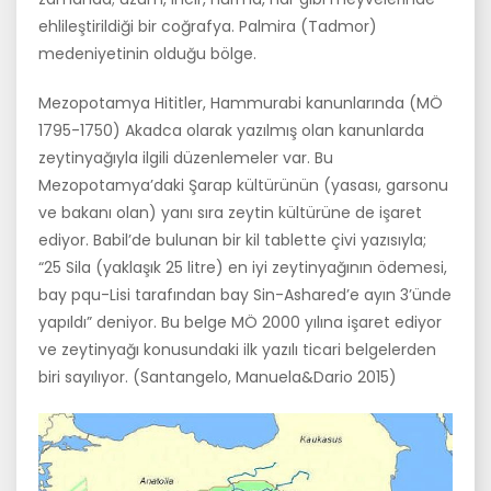
ehlileştirildiği bir coğrafya. Palmira (Tadmor)
medeniyetinin olduğu bölge.
Mezopotamya Hititler, Hammurabi kanunlarında (MÖ
1795-1750) Aka­dca olarak yazılmış olan kanunlarda
zeytinyağıyla ilgili düzenlemeler var. Bu
Mezopotamya’daki Şarap kültürünün (yasası, garsonu
ve bakanı olan) yanı sıra zeytin kültürüne de işaret
ediyor. Babil’de bulunan bir kil tablette çivi yazısıyla;
“25 Sila (yaklaşık 25 litre) en iyi zeytinyağının ödemesi,
bay pqu-Lisi tarafından bay Sin-Ashared’e ayın 3’ünde
yapıl­dı” deniyor. Bu belge MÖ 2000 yılına işaret ediyor
ve zeytinyağı konu­sundaki ilk yazılı ticari belgelerden
biri sayılıyor. (Santangelo, Manue­la&Dario 2015)