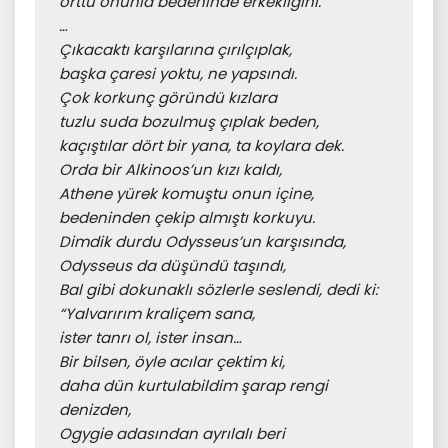
örttü onunla bedeninde erkekliğini.
…
Çıkacaktı karşılarına çırılçıplak,
başka çaresi yoktu, ne yapsındı.
Çok korkunç göründü kızlara
tuzlu suda bozulmuş çıplak beden,
kaçıştılar dört bir yana, ta koylara dek.
Orda bir Alkinoos’un kızı kaldı,
Athene yürek komuştu onun içine,
bedeninden çekip almıştı korkuyu.
Dimdik durdu Odysseus’un karşısında,
Odysseus da düşündü taşındı,
Bal gibi dokunaklı sözlerle seslendi, dedi ki:
“Yalvarırım kraliçem sana,
ister tanrı ol, ister insan…
Bir bilsen, öyle acılar çektim ki,
daha dün kurtulabildim şarap rengi 
denizden,
Ogygie adasından ayrılalı beri