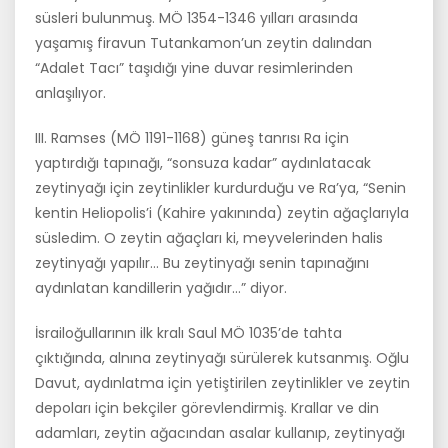
süsleri bulunmuş. MÖ 1354-1346 yılları arasında
yaşamış firavun Tutankamon’un zeytin dalından
“Adalet Tacı” taşıdığı yine duvar resimlerinden
anlaşılıyor.
III. Ramses (MÖ 1191-1168) güneş tanrısı Ra için
yaptırdığı tapınağı, “sonsuza kadar” aydınlatacak
zeytinyağı için zeytinlikler kurdurduğu ve Ra’ya, “Senin
kentin Heliopolis’i (Kahire yakınında) zeytin ağaçlarıyla
süsledim. O zeytin ağaçları ki, meyvelerinden halis
zeytinyağı yapılır… Bu zeytinyağı senin tapınağını
aydınlatan kandillerin yağıdır…” diyor.
İsrailoğullarının ilk kralı Saul MÖ 1035’de tahta
çıktığında, alnına zey­tinyağı sürülerek kutsanmış. Oğlu
Davut, aydınlatma için yetiştirilen zeytinlikler ve zeytin
depoları için bekçiler görevlendirmiş. Krallar ve din
adamları, zeytin ağacından asalar kullanıp, zeytinyağı