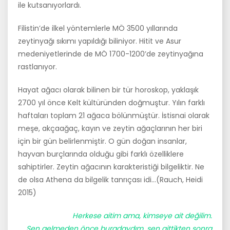
ile kutsanıyor­lardı.
Filistin’de ilkel yöntemlerle MÖ 3500 yıllarında
zeytinyağı sıkımı ya­pıldığı biliniyor. Hitit ve Asur
medeniyetlerinde de MÖ 1700-1200’de zeytinyağına
rastlanıyor.
Hayat ağacı olarak bilinen bir tür horoskop, yaklaşık
2700 yıl önce Kelt kültüründen doğmuştur. Yılın farklı
haftaları toplam 21 ağaca bölün­müştür. İstisnai olarak
meşe, akçaağaç, kayın ve zeytin ağaçlarının her biri
için bir gün belirlenmiştir. O gün doğan insanlar,
hayvan burçlarında olduğu gibi farklı özelliklere
sahiptirler. Zeytin ağacının karakteristiği bilgeliktir. Ne
de olsa Athena da bilgelik tanrıçası idi…(Rauch, Heidi
2015)
Herkese aitim ama, kimseye ait değilim.
Sen gelmeden önce buradaydım, sen gittikten sonra