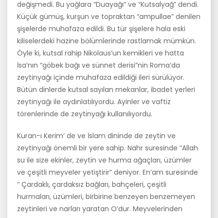
değişmedi. Bu yağlara “Duayağı” ve “Kutsalyağ” dendi.
Küçük gümüş, kurşun ve topraktan “ampullae” deni­len
şişelerde muhafaza edildi. Bu tür şişelere hala eski
kiliselerdeki hazi­ne bölümlerinde rastlamak mümkün.
Öyle ki, kutsal rahip Nikolaus’un kemikleri ve hatta
İsa’nın “göbek bağı ve sünnet derisi”nin Roma’da
zeytinyağı içinde muhafaza edildiği ileri sürülüyor.
Bütün dinlerde kut­sal sayılan mekanlar, ibadet yerleri
zeytinyağı ile aydınlatılıyordu. Ayin­ler ve vaftiz
törenlerinde de zeytinyağı kullanılıyordu.
Kuran-ı Kerim’ de ve İslam dininde de zeytin ve
zeytinyağı önemli bir yere sahip. Nahr suresinde “Allah
su ile size ekinler, zeytin ve hurma ağaçları, üzümler
ve çeşitli meyveler yetiştirir” deniyor. En’am suresin­de
“ Çardaklı, çardaksız bağları, bahçeleri, çeşitli
hurmaları, üzümle­ri, birbirine benzeyen benzemeyen
zeytinleri ve narları yaratan O’dur. Meyvelerinden