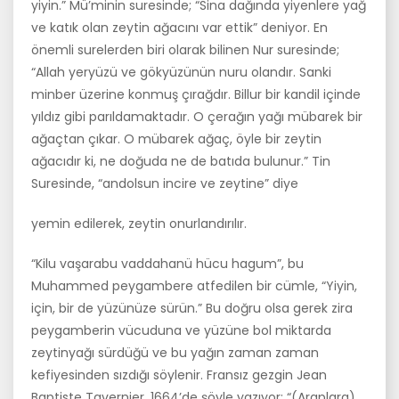
yiyin.” Mü’minin suresinde; “Sina dağında yiyenlere yağ
ve katık olan zeytin ağacını var ettik” deniyor. En
önemli surelerden biri olarak bilinen Nur suresinde;
“Allah yeryüzü ve gökyüzünün nuru olandır. Sanki
minber üzerine konmuş çırağdır. Billur bir kandil içinde
yıldız gibi parıldamaktadır. O çerağın yağı mübarek bir
ağaçtan çıkar. O mübarek ağaç, öyle bir zeytin
ağacıdır ki, ne doğuda ne de batıda bulu­nur.” Tin
Suresinde, “andolsun incire ve zeytine” diye
yemin edilerek, zeytin onurlandırılır.
“Kilu vaşarabu vaddahanü hücu hagum”, bu
Muhammed peygambere atfedilen bir cümle, “Yiyin,
için, bir de yüzünüze sürün.” Bu doğru olsa gerek zira
peygamberin vücuduna ve yüzüne bol miktarda
zeytinyağı sürdüğü ve bu yağın zaman zaman
kefiyesinden sızdığı söylenir. Fransız gezgin Jean
Baptiste Tavernier, 1664’de şöyle yazıyor: “(Araplara)