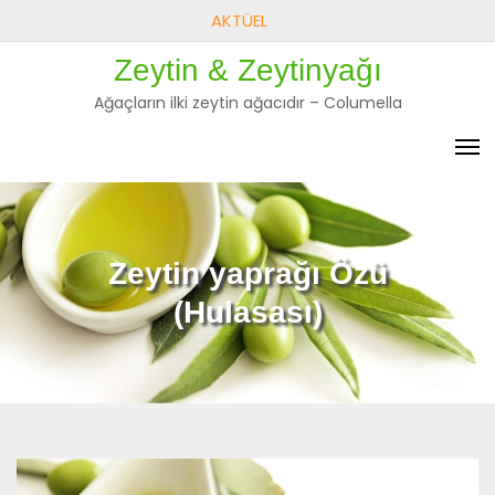
Skip
AKTÜEL
to
Zeytin & Zeytinyağı
content
Ağaçların ilki zeytin ağacıdır – Columella
Zeytin yaprağı Özü
(Hulasası)