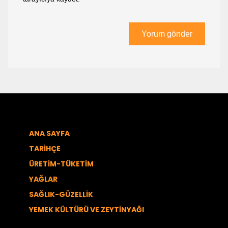
ANA SAYFA
TARİHÇE
ÜRETİM-TÜKETİM
YAĞLAR
SAĞLIK-GÜZELLİK
YEMEK KÜLTÜRÜ VE ZEYTİNYAĞI