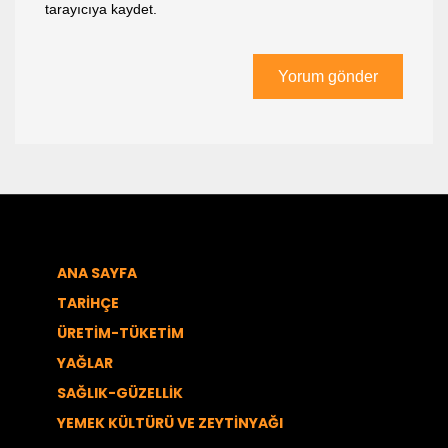
tarayıcıya kaydet.
ANA SAYFA
TARİHÇE
ÜRETİM-TÜKETİM
YAĞLAR
SAĞLIK-GÜZELLİK
YEMEK KÜLTÜRÜ VE ZEYTİNYAĞI