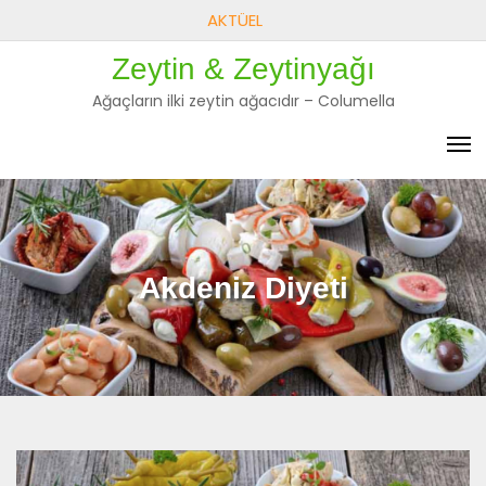
Skip
AKTÜEL
to
Zeytin & Zeytinyağı
content
Ağaçların ilki zeytin ağacıdır – Columella
Akdeniz Diyeti