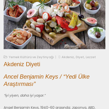
,
,
10/03/2021
Yemek Kültürü ve Zeytinyağı
Akdeniz
Diyet
Lezzet
Akdeniz Diyeti
Ancel Benjamin Keys / “Yedi Ülke
Araştırması”
“İyi yiyen, daha iyi yaşar.”
Angel Benjamin Keys, 1940-60 arasında; Japonya, ABD,