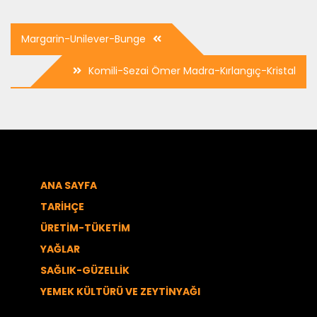
Yazı
Margarin-Unilever-Bunge
dolaşımı
Komili-Sezai Ömer Madra-Kırlangıç-Kristal
ANA SAYFA
TARİHÇE
ÜRETİM-TÜKETİM
YAĞLAR
SAĞLIK-GÜZELLİK
YEMEK KÜLTÜRÜ VE ZEYTİNYAĞI