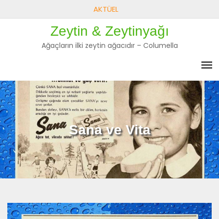
Skip
AKTÜEL
to
Zeytin & Zeytinyağı
content
Ağaçların ilki zeytin ağacıdır – Columella
Sana ve Vita