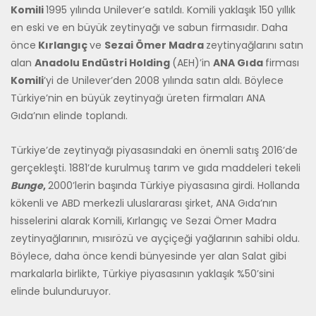
Komili
1995 yılında Unilever’e satıldı. Komili yaklaşık 150 yıllık
en eski ve en büyük zeytinyağı ve sabun firmasıdır. Daha
önce
Kırlangıç
ve
Sezai Ömer Madra
zeytinyağlarını satın
alan
Anadolu Endüstri Holding
(AEH)’in
ANA Gıda
firması
Komili
’yi de Unilever’den 2008 yılında satın aldı. Böylece
Türkiye’nin en büyük zeytinyağı üreten firmaları ANA
Gıda’nın elinde toplandı.
Türkiye’de zeytinyağı piyasasındaki en önemli satış 2016’de
gerçekleşti. 1881’de kurulmuş tarım ve gıda maddeleri tekeli
Bunge
,
2000’lerin başında Türkiye piyasasına girdi. Hollanda
kökenli ve ABD merkezli uluslararası şirket, ANA Gıda’nın
hisselerini alarak Komili, Kırlangıç ve Sezai Ömer Madra
zeytinyağlarının, mısırözü ve ayçiçeği yağlarının sahibi oldu.
Böylece, daha önce kendi bünyesinde yer alan Salat gibi
markalarla birlikte, Türkiye piyasasının yaklaşık %50’sini
elinde bulunduruyor.