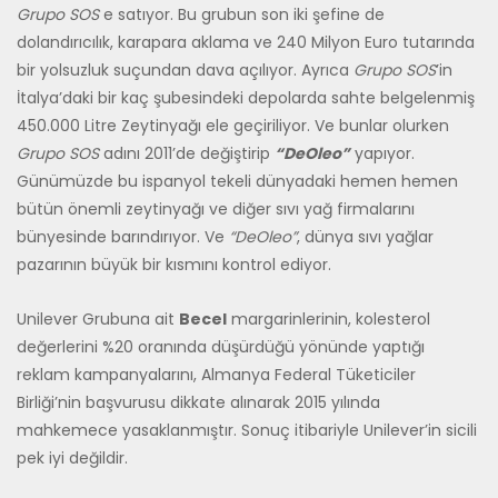
Grupo SOS
e satıyor. Bu grubun son iki şefine de
dolandırıcılık, karapara aklama ve 240 Milyon Euro tutarında
bir yolsuzluk suçundan dava açılıyor. Ayrıca
Grupo SOS
’in
İtalya’daki bir kaç şubesindeki depolarda sahte belgelenmiş
450.000 Litre Zeytinyağı ele geçiriliyor. Ve bunlar olurken
Grupo SOS
adını 2011’de değiştirip
“DeOleo”
yapıyor.
Günümüzde bu ispanyol tekeli dünyadaki hemen hemen
bütün önemli zeytinyağı ve diğer sıvı yağ firmalarını
bünyesinde barındırıyor. Ve
“DeOleo”
, dünya sıvı yağlar
pazarının büyük bir kısmını kontrol ediyor.
Unilever Grubuna ait
Becel
margarinlerinin, kolesterol
değerlerini %20 oranında düşürdüğü yönünde yaptığı
reklam kampanyalarını, Almanya Federal Tüketiciler
Birliği’nin başvurusu dikkate alınarak 2015 yılında
mahkemece yasaklanmıştır. Sonuç itibariyle Unilever’in sicili
pek iyi değildir.