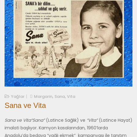
,
,
10/03/2021
Yağlar
Margarin
Sana
Vita
Sana ve Vita
Sana ve Vita“Sana”
(Latince Sağlık) ve
“Vita”
(Latince Hayat)
imalati başlıyor. Kamyon kasalarından, 1960’larda
Anadolu’da bedava “yağlı ekmek” kampanyası ile tanıtım