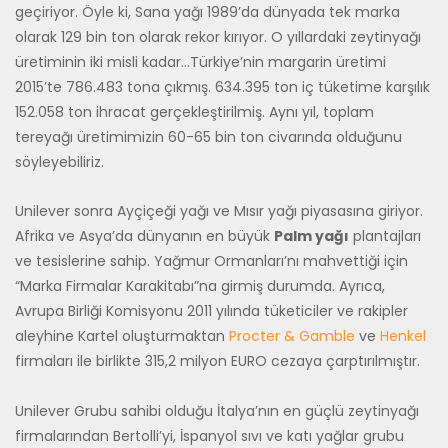
geçiriyor. Öyle ki, Sana yağı 1989’da dünyada tek marka
olarak 129 bin ton olarak rekor kırıyor. O yıllardaki zeytinyağı
üretiminin iki misli kadar…Türkiye’nin margarin üretimi
2015’te 786.483 tona çıkmış. 634.395 ton iç tüketime karşılık
152.058 ton ihracat gerçekleştirilmiş. Aynı yıl, toplam
tereyağı üretimimizin 60-65 bin ton civarında olduğunu
söyleyebiliriz.
Unilever sonra Ayçiçeği yağı ve Mısır yağı piyasasına giriyor.
Afrika ve Asya’da dünyanın en büyük
Palm yağı
plantajları
ve tesislerine sahip. Yağmur Ormanları’nı mahvettiği için
“Marka Firmalar Karakitabı”na girmiş durumda. Ayrıca,
Avrupa Birliği Komisyonu 2011 yılında tüketiciler ve rakipler
aleyhine Kartel oluşturmaktan
Procter & Gamble
ve
Henkel
firmaları ile birlikte 315,2 milyon EURO cezaya çarptırılmıştır.
Unilever Grubu sahibi olduğu İtalya’nın en güçlü zeytinyağı
firmalarından Bertolli’yi, İspanyol sıvı ve katı yağlar grubu