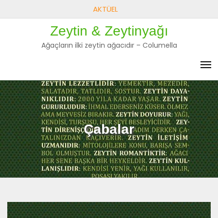
Skip
AKTÜEL
to
Zeytin & Zeytinyağı
content
Ağaçların ilki zeytin ağacıdır – Columella
Çabalar