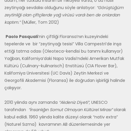
adam, her tutkulu insanın bir hikayesi varsa, o da nasıl
zeytinyağı sevdalısı olduğunu söyle anlatıyor:
“Görüştüğüm
zeytinliği olan çiftçilerde yağ virüsü vardı ben de onlardan
kaptım.”
(Müller, Tom 2012)
Paolo Pasquali
’nin çiftliği Floransa’nın kuzeyindeki
tepelerde ve bir “zeytinyağı tesisi” Villa Campestri’de inşa
ettiği tatma odası (Oleoteca-kendisi bu tanımı kullanıyor)
Yağbarı, Kaliforniya’daki Napa Vadisi’ndeki Amerikan Mutfak
Kültürü (Culinary-kulinarisch) Enstitüsü (CIA Flover Bar),
Kaliforniya Üniversitesi (UC Davis) Zeytin Merkezi ve
Georgofili Akademisi (Floransa) ile doğrudan işbirliği halinde
çalışıyor.
2010 yılında aynı zamanda
“Akdeniz Diyeti”,
UNESCO
tarafından
“İnsanlığın Somut Olmayan Kültürel Mirası”
olarak
kabul edildi. 1960 yılında kalite düzeyi olarak “nativ extra”
(Naturel Sızma) kavramının AB düzenlemesinde yer