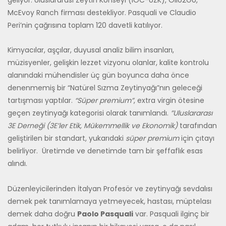
McEvoy Ranch firması destekliyor. Pasquali ve Claudio
Peri’nin çağrısına toplam 120 davetli katılıyor.
Kimyacılar, aşçılar, duyusal analiz bilim insanları,
müzisyenler, gelişkin lezzet vizyonu olanlar, kalite kontrolu
alanındaki mühendisler üç gün boyunca daha önce
denenmemiş bir “Natürel Sızma Zeytinyağı”nın geleceği
tartışması yaptılar.
“Süper premium”
, extra virgin ötesine
geçen zeytinyağı kategorisi olarak tanımlandı.
”Uluslararası
3E Derneği (3E’ler Etik, Mükemmellik ve Ekonomik)
tarafından
geliştirilen bir standart, yukarıdaki
süper premium
için çıtayı
belirliyor. Üretimde ve denetimde tam bir şeffaflık esas
alındı.
Düzenleyicilerinden İtalyan Profesör ve zeytinyağı sevdalısı
demek pek tanımlamaya yetmeyecek, hastası, müptelası
demek daha doğru
Paolo Pasquali
var. Pasquali ilginç bir