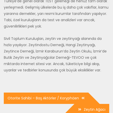
Türkiye’de genel olarak TEST geleneği de henüz tam olarak
yerleşmedi. Gelişmiş ülkelerde bu iş daha çok vakıflar, kamu
yararına dernekler, yarı resmi kurumlar tarafından yapılıyor.
Tabi, özel kuruluşların da test ve analizleri var ancak,
güvenilirlikleri pek yok.
Sivil Toplum Kuruluşları, zeytin ve zeytinyağı alanında da
hızla yayılıyor. Zeytindostu Derneği, Hangi Zeytinyağı,
Zeytince Derneği, İzmir Karaburun’da Zeytin Okulu, İzmir’de
Butik Zeytin ve Zeytinyağcılar Derneği-TEVOO ve çok
miktarda internet sitesi var. Ancak, tüketiciye bilgi akışı,
uyarılar ve tedbirler konusunda çok büyük eksiklikler var.
Yazı
Otorite Sahibi – Baş Aktörler / Koryphäen
dolaşımı
Zeytin Ağacı