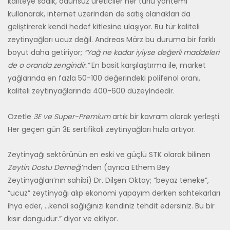
kaliteye sadık, ödünsüz üreticiler her türlü yöntemi
kullanarak, internet üzerinden de satış olanakları da
geliştirerek kendi hedef kitlesine ulaşıyor. Bu tür kaliteli
zeytinyağları ucuz değil. Andreas März bu duruma bir farklı
boyut daha getiriyor;
“Yağ ne kadar iyiyse değerli maddeleri
de o oranda zengindir.”
En basit karşılaştırma ile, market
yağlarında en fazla 50-100 değerindeki polifenol oranı,
kaliteli zeytinyağlarında 400-600 düzeyindedir.
Özetle
3E ve Super-Premium
artık bir kavram olarak yerleşti.
Her geçen gün 3E sertifikalı zeytinyağları hızla artıyor.
Zeytinyağı sektörünün en eski ve güçlü STK olarak bilinen
Zeytin Dostu Derneğ
i’nden (ayrıca Ethem Bey
Zeytinyağları’nın sahibi) Dr. Dilşen Oktay; “beyaz teneke”,
“ucuz” zeytinyağı alıp ekonomi yapayım derken sahtekarları
ihya eder, …kendi sağlığınızı kendiniz tehdit edersiniz. Bu bir
kısır döngüdür.” diyor ve ekliyor.