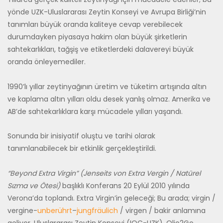
yönde UZK-Uluslararası Zeytin Konseyi ve Avrupa Birliği’nin
tanımları büyük oranda kaliteye cevap verebilecek
durumdayken piyasaya hakim olan büyük şirketlerin
sahtekarlıkları, tağşiş ve etiketlerdeki dalavereyi büyük
oranda önleyemediler.
1990’lı yıllar zeytinyağının üretim ve tüketim artışında altın
ve kaplama altın yılları oldu desek yanlış olmaz. Amerika ve
AB’de sahtekarlıklara karşı mücadele yılları yaşandı.
Sonunda bir inisiyatif oluştu ve tarihi olarak
tanımlanabilecek bir etkinlik gerçekleştirildi.
“Beyond Extra Virgin” (Jenseits von Extra Vergin / Natürel
Sızma ve Ötesi)
başlıklı Konferans 20 Eylül 2010 yılında
Verona’da toplandı. Extra Virgin’in geleceği; Bu arada; virgin /
vergine-
unberührt
–
jungfräulich
/ virgen / bakir anlamına
geliyor. Uluslararası Zeytin Konseyi (IOC-UZK), Olio2Go,