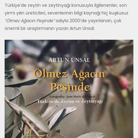
Türkiye’de zeytin ve zeytinyağı konusuyla ilgilenenler, son
yirmi yılın üreticileri, sevenlerinin bilgi kaynağı hiç kuşkusuz
“Ölmez Ağacın Peşinde”
adıyla 2000’de yayınlanan, çok
önemli bir araştırmanın yazarı Artun Ünsal.