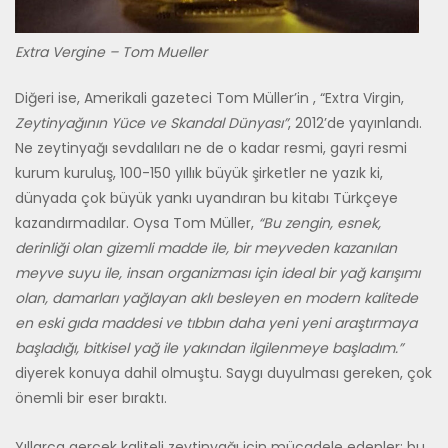
Extra Vergine – Tom Mueller
Diğeri ise, Amerikali gazeteci Tom Müller’in , “Extra Virgin,
Zeytinyağının Yüce ve Skandal Dünyası”
, 2012’de yayınlandı.
Ne zeytinyağı sevdalıları ne de o kadar resmi, gayri resmi
kurum kuruluş, 100-150 yıllık büyük şirketler ne yazık ki,
dünyada çok büyük yankı uyandıran bu kitabı Türkçeye
kazandırmadılar. Oysa Tom Müller,
“Bu zengin, esnek,
derinliği olan gizemli madde ile, bir meyveden kazanılan
meyve suyu ile, insan organizması için ideal bir yağ karışımı
olan, damarları yağlayan aklı besleyen en modern kalitede
en eski gıda maddesi ve tıbbın daha yeni yeni araştırmaya
başladığı, bitkisel yağ ile yakından ilgilenmeye başladım.”
diyerek konuya dahil olmuştu. Saygı duyulması gereken, çok
önemli bir eser bıraktı.
Yıllarca gerçek kaliteli zeytinyağı için mücadele edenler; bu