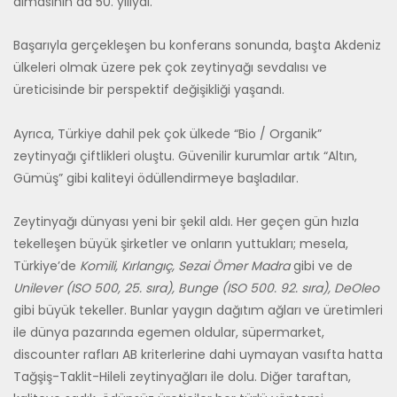
almasının da 50. yılıydı.
Başarıyla gerçekleşen bu konferans sonunda, başta Akdeniz
ülkeleri olmak üzere pek çok zeytinyağı sevdalısı ve
üreticisinde bir perspektif değişikliği yaşandı.
Ayrıca, Türkiye dahil pek çok ülkede “Bio / Organik”
zeytinyağı çiftlikleri oluştu. Güvenilir kurumlar artık “Altın,
Gümüş” gibi kaliteyi ödüllendirmeye başladılar.
Zeytinyağı dünyası yeni bir şekil aldı. Her geçen gün hızla
tekelleşen büyük şirketler ve onların yuttukları; mesela,
Türkiye’de
Komili, Kırlangıç, Sezai Ömer Madra
gibi ve de
Unilever (ISO 500, 25. sıra), Bunge (ISO 500. 92. sıra), DeOleo
gibi büyük tekeller. Bunlar yaygın dağıtım ağları ve üretimleri
ile dünya pazarında egemen oldular, süpermarket,
discounter rafları AB kriterlerine dahi uymayan vasıfta hatta
Tağşiş-Taklit-Hileli zeytinyağları ile dolu. Diğer taraftan,