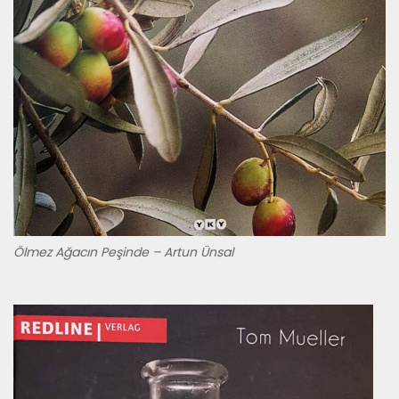
Ölmez Ağacın Peşinde – Artun Ünsal