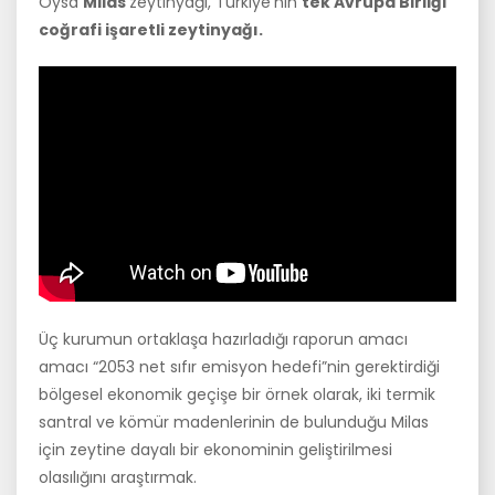
Oysa
Milas
zeytinyağı, Türkiye’nin
tek Avrupa Birliği
coğrafi işaretli zeytinyağı.
Üç kurumun ortaklaşa hazırladığı raporun amacı
amacı “2053 net sıfır emisyon hedefi”nin gerektirdiği
bölgesel ekonomik geçişe bir örnek olarak, iki termik
santral ve kömür madenlerinin de bulunduğu Milas
için zeytine dayalı bir ekonominin geliştirilmesi
olasılığını araştırmak.