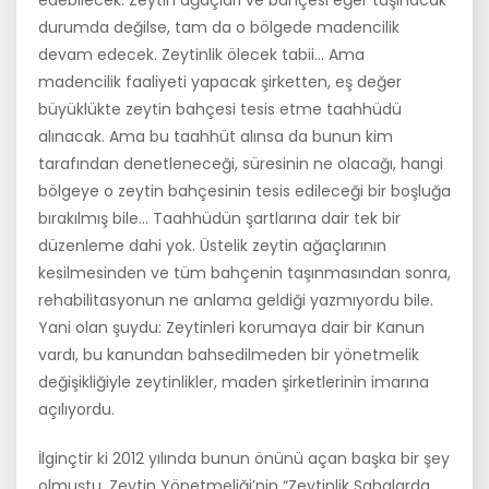
edebilecek. Zeytin ağaçları ve bahçesi eğer taşınacak
durumda değilse, tam da o bölgede madencilik
devam edecek. Zeytinlik ölecek tabii… Ama
madencilik faaliyeti yapacak şirketten, eş değer
büyüklükte zeytin bahçesi tesis etme taahhüdü
alınacak. Ama bu taahhüt alınsa da bunun kim
tarafından denetleneceği, süresinin ne olacağı, hangi
bölgeye o zeytin bahçesinin tesis edileceği bir boşluğa
bırakılmış bile… Taahhüdün şartlarına dair tek bir
düzenleme dahi yok. Üstelik zeytin ağaçlarının
kesilmesinden ve tüm bahçenin taşınmasından sonra,
rehabilitasyonun ne anlama geldiği yazmıyordu bile.
Yani olan şuydu: Zeytinleri korumaya dair bir Kanun
vardı, bu kanundan bahsedilmeden bir yönetmelik
değişikliğiyle zeytinlikler, maden şirketlerinin imarına
açılıyordu.
İlginçtir ki 2012 yılında bunun önünü açan başka bir şey
olmuştu. Zeytin Yönetmeliği’nin “Zeytinlik Sahalarda