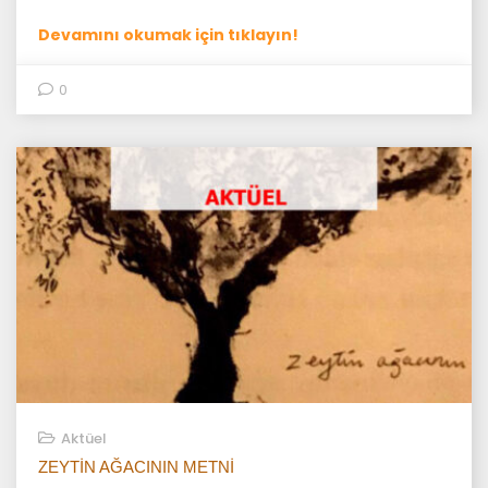
Devamını okumak için tıklayın!
0
Aktüel
ZEYTIN AĞACININ METNI