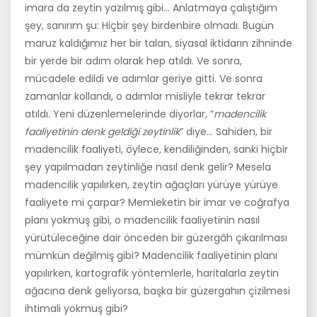
imara da zeytin yazılmış gibi… Anlatmaya çalıştığım
şey, sanırım şu: Hiçbir şey birdenbire olmadı. Bugün
maruz kaldığımız her bir talan, siyasal iktidarın zihninde
bir yerde bir adım olarak hep atıldı. Ve sonra,
mücadele edildi ve adımlar geriye gitti. Ve sonra
zamanlar kollandı, o adımlar misliyle tekrar tekrar
atıldı. Yeni düzenlemelerinde diyorlar, “
madencilik
faaliyetinin denk geldiği zeytinlik
” diye… Sahiden, bir
madencilik faaliyeti, öylece, kendiliğinden, sanki hiçbir
şey yapılmadan zeytinliğe nasıl denk gelir? Mesela
madencilik yapılırken, zeytin ağaçları yürüye yürüye
faaliyete mi çarpar? Memleketin bir imar ve coğrafya
planı yokmuş gibi, o madencilik faaliyetinin nasıl
yürütüleceğine dair önceden bir güzergâh çıkarılması
mümkün değilmiş gibi? Madencilik faaliyetinin planı
yapılırken, kartografik yöntemlerle, haritalarla zeytin
ağacına denk geliyorsa, başka bir güzergahın çizilmesi
ihtimali yokmuş gibi?