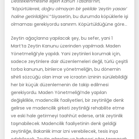
Desteklenmesine İlişkin Kanun Tasarısı’nın,
“köpürtülerek, doğru olmayan bir şekilde ‘zeytin yasası’
haline getirildiğini.”
Siyasetin, bu durumda köpüklerle işi
olmaması gerekiyordu sanırım. Köpürtüldüğüne göre…
Zeytin ağaçlarına yapılacak şey, bu sefer, yani 1
Mart’ta Zeytin Kanunu üzerinden yapılmadı. Maden
Yönetmeliği’yle yapıldı. Yani zeytinleri korumak için,
sadece zeytinlere dair düzenlemeleri değil, türlü çeşitli
torba kanunun, binlerce yönetmeliğin, bu dönemin
sihirli sözcüğü olan imar ve icraatın izninin sürülebildiği
her bir küçük düzenlemenin de takip edilmesi
gerekiyordu. Maden Yönetmeliği’nde yapılan
değişiklikle, madencilik faaliyetleri, bir zeytinliğe denk
gelirse ve madencilik şirketi zeytinliği rehabilite etme
ve eski hale getirmeyi taahhüt ederse, artık zeytinlik
taşınabilecek. Madencilik faaliyetinin denk geldiği
zeytinliğe, Bakanlık imar izni verebilecek, tesis inşa