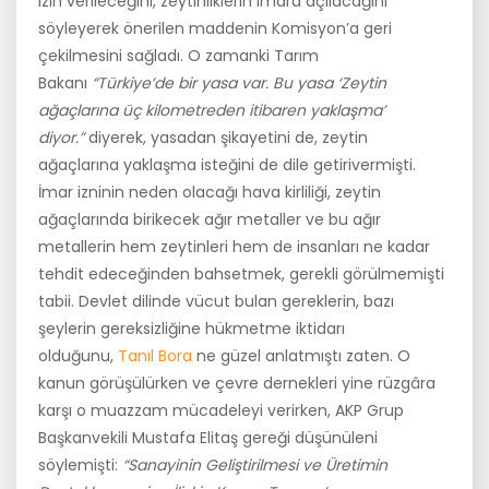
izin verileceğini, zeytinliklerin imara açılacağını
söyleyerek önerilen maddenin Komisyon’a geri
çekilmesini sağladı. O zamanki Tarım
Bakanı
“Türkiye’de bir yasa var. Bu yasa ‘Zeytin
ağaçlarına üç kilometreden itibaren yaklaşma’
diyor.”
diyerek, yasadan şikayetini de, zeytin
ağaçlarına yaklaşma isteğini de dile getirivermişti.
İmar izninin neden olacağı hava kirliliği, zeytin
ağaçlarında birikecek ağır metaller ve bu ağır
metallerin hem zeytinleri hem de insanları ne kadar
tehdit edeceğinden bahsetmek, gerekli görülmemişti
tabii. Devlet dilinde vücut bulan gereklerin, bazı
şeylerin gereksizliğine hükmetme iktidarı
olduğunu,
Tanıl Bora
ne güzel anlatmıştı zaten. O
kanun görüşülürken ve çevre dernekleri yine rüzgâra
karşı o muazzam mücadeleyi verirken, AKP Grup
Başkanvekili Mustafa Elitaş gereği düşünüleni
söylemişti:
“Sanayinin Geliştirilmesi ve Üretimin