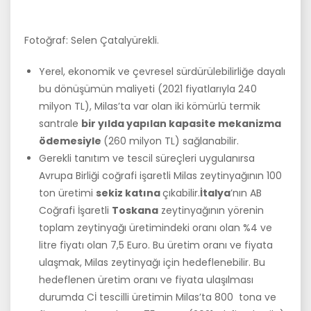
Fotoğraf: Selen Çatalyürekli.
Yerel, ekonomik ve çevresel sürdürülebilirliğe dayalı
bu dönüşümün maliyeti (2021 fiyatlarıyla 240
milyon TL), Milas’ta var olan iki kömürlü termik
santrale
bir yılda yapılan kapasite mekanizma
ödemesiyle
(260 milyon TL) sağlanabilir.
Gerekli tanıtım ve tescil süreçleri uygulanırsa
Avrupa Birliği coğrafi işaretli Milas zeytinyağının 100
ton üretimi
sekiz katına
çıkabilir.
İtalya
’nın AB
Coğrafi İşaretli
Toskana
zeytinyağının yörenin
toplam zeytinyağı üretimindeki oranı olan %4 ve
litre fiyatı olan 7,5 Euro. Bu üretim oranı ve fiyata
ulaşmak, Milas zeytinyağı için hedeflenebilir. Bu
hedeflenen üretim oranı ve fiyata ulaşılması
durumda Cİ tescilli üretimin Milas’ta 800 tona ve