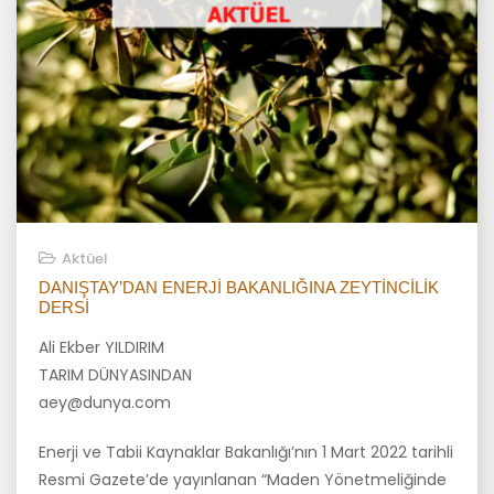
Aktüel
DANIŞTAY’DAN ENERJI BAKANLIĞINA ZEYTINCILIK
DERSI
Ali Ekber YILDIRIM
TARIM DÜNYASINDAN
aey@dunya.com
Enerji ve Tabii Kaynaklar Bakanlığı’nın 1 Mart 2022 tarihli
Resmi Gazete’de yayınlanan “Maden Yönetmeliğinde