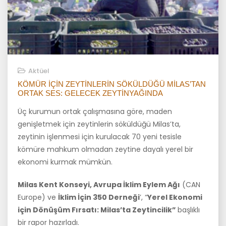
Aktüel
KÖMÜR IÇIN ZEYTINLERIN SÖKÜLDÜĞÜ MILAS’TAN
ORTAK SES: GELECEK ZEYTINYAĞINDA
Üç kurumun ortak çalışmasına göre, maden
genişletmek için zeytinlerin söküldüğü Milas’ta,
zeytinin işlenmesi için kurulacak 70 yeni tesisle
kömüre mahkum olmadan zeytine dayalı yerel bir
ekonomi kurmak mümkün.
Milas Kent Konseyi, Avrupa İklim Eylem Ağı
(CAN
Europe) ve
İklim İçin 350 Derneği
’, “
Yerel Ekonomi
için Dönüşüm Fırsatı: Milas’ta Zeytincilik”
başlıklı
bir rapor hazırladı.