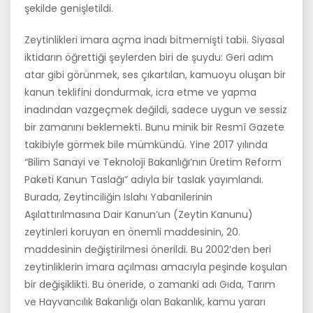
şekilde genişletildi.
Zeytinlikleri imara açma inadı bitmemişti tabii. Siyasal
iktidarın öğrettiği şeylerden biri de şuydu: Geri adım
atar gibi görünmek, ses çıkartılan, kamuoyu oluşan bir
kanun teklifini dondurmak, icra etme ve yapma
inadından vazgeçmek değildi, sadece uygun ve sessiz
bir zamanını beklemekti. Bunu minik bir Resmî Gazete
takibiyle görmek bile mümkündü. Yine 2017 yılında
“Bilim Sanayi ve Teknoloji Bakanlığı’nın Üretim Reform
Paketi Kanun Taslağı” adıyla bir taslak yayımlandı.
Burada, Zeytinciliğin Islahı Yabanilerinin
Aşılattırılmasına Dair Kanun’un (Zeytin Kanunu)
zeytinleri koruyan en önemli maddesinin, 20.
maddesinin değiştirilmesi önerildi. Bu 2002’den beri
zeytinliklerin imara açılması amacıyla peşinde koşulan
bir değişiklikti. Bu öneride, o zamanki adı Gıda, Tarım
ve Hayvancılık Bakanlığı olan Bakanlık, kamu yararı