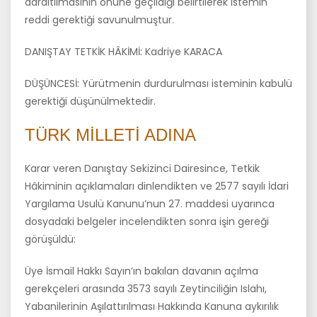
daraltılmasının önüne geçildiği belirtilerek istemin
reddi gerektiği savunulmuştur.
DANIŞTAY TETKİK HÂKİMİ: Kadriye KARACA
DÜŞÜNCESİ: Yürütmenin durdurulması isteminin kabulü
gerektiği düşünülmektedir.
TÜRK MİLLETİ ADINA
Karar veren Danıştay Sekizinci Dairesince, Tetkik
Hâkiminin açıklamaları dinlendikten ve 2577 sayılı İdari
Yargılama Usulü Kanunu’nun 27. maddesi uyarınca
dosyadaki belgeler incelendikten sonra işin gereği
görüşüldü:
Üye İsmail Hakkı Sayın’ın bakılan davanın açılma
gerekçeleri arasında 3573 sayılı Zeytinciliğin Islahı,
Yabanilerinin Aşılattırılması Hakkında Kanuna aykırılık