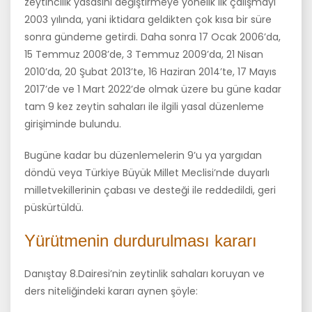
zeytincilik yasasını değiştirmeye yönelik ilk çalışmayı
2003 yılında, yani iktidara geldikten çok kısa bir süre
sonra gündeme getirdi. Daha sonra 17 Ocak 2006’da,
15 Temmuz 2008’de, 3 Temmuz 2009’da, 21 Nisan
2010’da, 20 Şubat 2013’te, 16 Haziran 2014’te, 17 Mayıs
2017’de ve 1 Mart 2022’de olmak üzere bu güne kadar
tam 9 kez zeytin sahaları ile ilgili yasal düzenleme
girişiminde bulundu.
Bugüne kadar bu düzenlemelerin 9’u ya yargıdan
döndü veya Türkiye Büyük Millet Meclisi’nde duyarlı
milletvekillerinin çabası ve desteği ile reddedildi, geri
püskürtüldü.
Yürütmenin durdurulması kararı
Danıştay 8.Dairesi’nin zeytinlik sahaları koruyan ve
ders niteliğindeki kararı aynen şöyle: