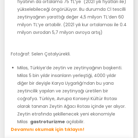
fiyatının da ortalama 75 TL’ye (2021 yılı fiyatları ile)
yükselebileceği öngörülüyor. Bu durumda Cİ tescilli
zeytinyağının yarattığı değer 4,5 milyon TL’den 60
milyon TL’ye artabilir. (2021 yılı kur ortalaması ile 0.4
milyon avrodan 5,7 milyon avroya artış)
Fotoğraf: Selen Çatalyürekli.
Milas, Türkiye’de zeytin ve zeytinyağının başkenti.
Milas 5 bin yıldır insanların yerleştiği, 4000 yıldır
diğer bir deyişle Karya Uygarlığı’ndan bu yana
zeytincilik yapılan ve zeytinyağı üretilen bir
coğrafya. Türkiye, Avrupa Konseyi Kültür Rotası
olarak tanınan Zeytin Ağacı Rotası içinde yer alıyor.
Zeytin etrafında şekillenecek yeni ekonomiyle
Milas
gastroturizme
açılabilir.
Devamını okumak için tıklayın!