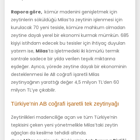
Rapora göre,
kömür madenini genişletmek için
zeytinlerin söküldüğü Milas’ta zeytinin işlenmesi için
kurulacak 70 yeni tesisle, kömüre mahkum olmadan
zeytine dayalı yerel bir ekonomi kurmak mümkün. 685
kişiyi istihdam edecek bu tesisler için ihtiyaç duyulan
yatırım ise,
Milas
’ta işletmedeki iki kömürlü termik
santrale sadece bir yılda verilen teşvik miktarına
eşdeğer. Ayrıca, yörede zeytine dayalı bir ekonominin
desteklenmesi ile AB coğrafi işaretli Milas
zeytinyağının yarattığı değer 4,5 milyon TL’den 60
milyon TL’ye çıkabilir.
Türkiye’nin AB coğrafi işaretli tek zeytinyağı
Zeytinlikleri madenciliğe açan ve tüm Türkiye’nin
tepkisini çeken yeni yönetmelikle Milas’taki zeytin
ağaçları da kesilme tehdidi altında.