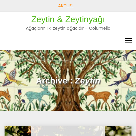
Skip
AKTÜEL
to
Zeytin & Zeytinyağı
content
Ağaçların ilki zeytin ağacıdır – Columella
Archive :
Zeytin