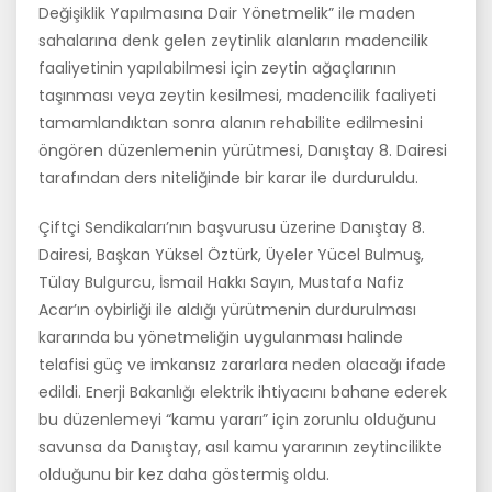
Değişiklik Yapılmasına Dair Yönetmelik” ile maden
sahalarına denk gelen zeytinlik alanların madencilik
faaliyetinin yapılabilmesi için zeytin ağaçlarının
taşınması veya zeytin kesilmesi, madencilik faaliyeti
tamamlandıktan sonra alanın rehabilite edilmesini
öngören düzenlemenin yürütmesi, Danıştay 8. Dairesi
tarafından ders niteliğinde bir karar ile durduruldu.
Çiftçi Sendikaları’nın başvurusu üzerine Danıştay 8.
Dairesi, Başkan Yüksel Öztürk, Üyeler Yücel Bulmuş,
Tülay Bulgurcu, İsmail Hakkı Sayın, Mustafa Nafiz
Acar’ın oybirliği ile aldığı yürütmenin durdurulması
kararında bu yönetmeliğin uygulanması halinde
telafisi güç ve imkansız zararlara neden olacağı ifade
edildi. Enerji Bakanlığı elektrik ihtiyacını bahane ederek
bu düzenlemeyi “kamu yararı” için zorunlu olduğunu
savunsa da Danıştay, asıl kamu yararının zeytincilikte
olduğunu bir kez daha göstermiş oldu.