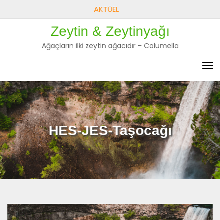
Skip
AKTÜEL
to
Zeytin & Zeytinyağı
content
Ağaçların ilki zeytin ağacıdır – Columella
HES-JES-Taşocağı