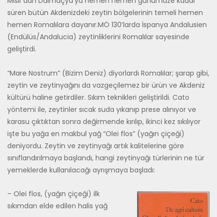
Mısır’dan Dalmaçya’ya hemen hemen günümüze kadar
süren bütün Akdenizdeki zeytin bölgelerinin temeli hemen
hemen Romalılara dayanır.MÖ 130’larda İspanya Andalusien
(Endülüs/Anda­lucia) zeytinliklerini Romalılar sayesinde
geliştirdi.
“Mare Nostrum” (Bizim Deniz) diyorlardı Romalılar; şarap gibi,
zey­tin ve zeytinyağını da vazgeçilemez bir ürün ve Akdeniz
kültürü haline getirdiler. Sıkım teknikleri geliştirildi. Cato
yöntemi ile, zeytinler sıcak suda yıkanıp prese alınıyor ve
karasu çıktıktan sonra değirmende kırılıp, ikinci kez sıkılıyor
işte bu yağa en makbul yağ “Olei flos” (yağın çiçeği)
deniyordu. Zeytin ve zeytinyağı artık kalitelerine göre
sınıflandırılmaya başlandı, hangi zeytinyağı türlerinin ne tür
yemeklerde kullanılacağı ay­rışmaya başladı:
– Olei flos, (yağın çiçeği) ilk
sıkımdan elde edilen halis yağ