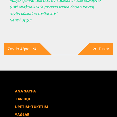
Rusya içlerine dek bazı ev kapılarının, Eski Sözleşme
(Eski Ahit)’de­ki Süleyman’ın tanrıevinden bir anı,
zeytin süslerine rastlanırdı.”
Nermi Uygur
Yazı
Zeytin Ağacı
Dinler
dolaşımı
ANA SAYFA
TARİHÇE
ÜRETİM-TÜKETİM
YAĞLAR