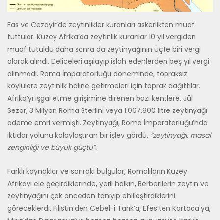
Fas ve Cezayir’de zeytinlikler kuranları askerlikten muaf
tuttular. Kuzey Afrika’da zeytinlik kuranlar 10 yıl vergiden
muaf tutuldu daha sonra da zeytinyağının üçte biri vergi
olarak alındı. Deliceleri aşılayıp islah eden­lerden beş yıl vergi
alınmadı. Roma İmparatorluğu döneminde, toprak­sız
köylülere zeytinlik haline getirmeleri için toprak dağıttılar.
Afrika’yı işgal etme girişimine direnen bazı kentlere, Jül
Sezar, 3 Milyon Roma Sterlini veya 1.067.800 litre zeytinyağı
ödeme emri vermişti. Zeytinya­ğı, Roma İmparatorluğu’nda
iktidar yolunu kolaylaştıran bir işlev gördü,
“zeytinyağı, masal
zenginliği ve büyük güçtü”.
Farklı kaynaklar ve sonraki bulgular, Romalıların Kuzey
Afrikayı ele ge­çirdiklerinde, yerli halkın, Berberilerin zeytin ve
zeytinyağını çok önce­den tanıyıp ehlileştirdiklerini
göreceklerdi. Filistin’den Cebel-i Tarık’a, Efes’ten Kartaca’ya,