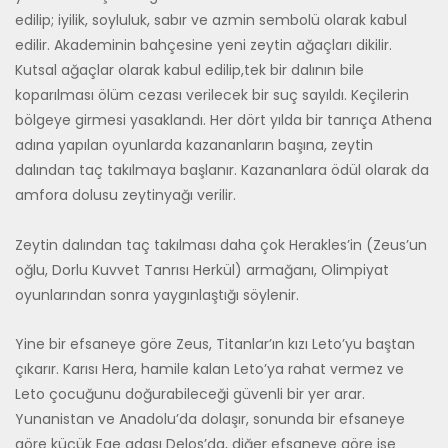
edilip; iyilik, soyluluk, sabır ve azmin sembolü olarak kabul
edilir. Akademinin bah­çesine yeni zeytin ağaçları dikilir.
Kutsal ağaçlar olarak kabul edilip,tek bir dalının bile
koparılması ölüm cezası verilecek bir suç sayıldı. Keçi­lerin
bölgeye girmesi yasaklandı. Her dört yılda bir tanrıça Athena
adı­na yapılan oyunlarda kazananların başına, zeytin
dalından taç takılmaya başlanır. Kazananlara ödül olarak da
amfora dolusu zeytinyağı verilir.
Zeytin dalından taç takılması daha çok Herakles’in (Zeus’un
oğlu, Dorlu Kuvvet Tanrısı Herkül) armağanı, Olimpiyat
oyunlarından sonra yay­gınlaştığı söylenir.
Yine bir efsaneye göre Zeus, Titanlar’ın kızı Leto’yu baştan
çıkarır. Ka­rısı Hera, hamile kalan Leto’ya rahat vermez ve
Leto çocuğunu doğura­bileceği güvenli bir yer arar.
Yunanistan ve Anadolu’da dolaşır, sonun­da bir efsaneye
göre küçük Ege adası Delos’da, diğer efsaneye göre ise