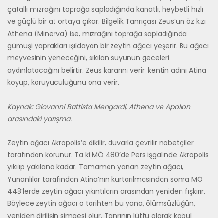
çatallı mızrağını toprağa sapladığında kanatlı, heybetli hızlı
ve güçlü bir at ortaya çıkar. Bilgelik Tanrıçası Zeus’un öz kızı
Athena (Minerva) ise, mızrağını toprağa sapladığında
gümüşi yaprakları ışılda­yan bir zeytin ağacı yeşerir. Bu ağacı
meyvesinin yeneceğini, sıkılan su­yunun geceleri
aydınlatacağını belirtir. Zeus kararını verir, kentin adını Atina
koyup, koruyuculuğunu ona verir.
Kaynak: Giovanni Battista Mengardi, Athena ve Apollon
arasındaki yarışma.
Zeytin ağacı Akropolis’e dikilir, duvarla çevrilir nöbetçiler
tarafından korunur. Ta ki MÖ 480’de Pers işgalinde Akropolis
yıkılıp yakılana ka­dar. Tamamen yanan zeytin ağacı,
Yunanlılar tarafından Atina’nın kur­tarılmasından sonra MÖ
448’lerde zeytin ağacı yıkıntıların arasından yeniden fışkırır.
Böylece zeytin ağacı o tarihten bu yana, ölümsüzlüğün,
yeniden dirilişin simgesi olur. Tanrının lütfu olarak kabul