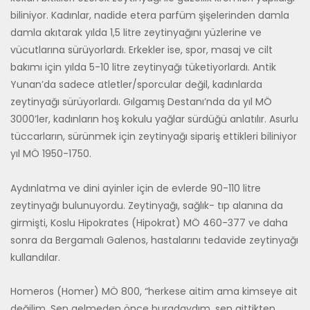
biliniyor. Kadınlar, nadide etera parfüm şişelerinden damla
damla akıtarak yılda 1,5 litre zeytinyağını yüzlerine ve
vücutlarına sürüyorlardı. Erkekler ise, spor, masaj ve cilt
bakımı için yılda 5-10 litre zeytinyağı tüketiyorlardı. Antik
Yunan’da sadece atletler/sporcular değil, kadınlarda
zeytinyağı sürüyorlardı. Gılgamış Destanı’nda da yıl MÖ
3000’ler, kadınların hoş kokulu yağlar sürdüğü anlatılır. Asurlu
tüccarların, sürünmek için zey­tinyağı sipariş ettikleri biliniyor
yıl MÖ 1950-1750.
Aydınlatma ve dini ayinler için de evlerde 90-110 litre
zeytinyağı bulu­nuyordu. Zeytinyağı, sağlık- tıp alanına da
girmişti, Koslu Hipokrates (Hipokrat) MÖ 460-377 ve daha
sonra da Bergamalı Galenos, hastalarını tedavide zeytinyağı
kullandılar.
Homeros (Homer) MÖ 800, “herkese aitim ama kimseye ait
değilim. Sen gelmeden önce buradaydım, sen gittikten