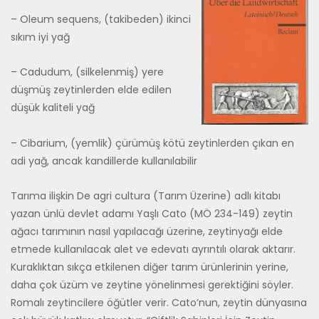
– Oleum sequens, (takibeden) ikinci
sı­kım iyi yağ
– Cadudum, (silkelenmiş) yere
düşmüş zeytinlerden elde edilen
düşük kaliteli yağ
– Cibarium, (yemlik) çürümüş kötü zey­tinlerden çıkan en
adi yağ, ancak kandil­lerde kullanılabilir
Tarıma ilişkin De agri cultura (Tarım Üzerine) adlı kitabı
yazan ünlü devlet adamı Yaşlı Cato (MÖ 234-149) zeytin
ağacı tarımının nasıl yapılacağı üzerine, zeytinyağı elde
etmede kullanı­lacak alet ve edevatı ayrıntılı olarak aktarır.
Kuraklıktan sıkça etkilenen diğer tarım ürünlerinin yerine,
daha çok üzüm ve zeytine yönelinmesi gerektiğini söyler.
Romalı zeytincilere öğütler verir. Cato’nun, zeytin dünyasına