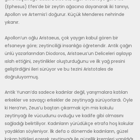
(Ephesus) Efes’de bir zeytin ağacına dayanarak iki tanrıyı,
Apollon ve Artemis’i doğurur. Küçük Menderes nehrinde
yıkanır.
Apollon’un oğlu Aristaeus, çok yaygın kabul gören bir
efsaneye göre; zeytinciliği insanlığa öğretendir. Antik çağın
ünlü yazarlarından Diodo­ros, Aristaeus’un Deliceleri aşılayıp
ıslah ettiğini, zeytinlikler oluşturdu­ğunu ve ilk yağ presini
geliştirdiğini ileri sürüyor ve bu tezini Aristotales de
doğruluyormuş.
Antik Yunan’da sadece kadınlar değil, yarışmalara katılan
erkekler ve savaşçı erkekler de zeytinyağı sürüyorlardı. Öyle
ki Hera’nın, Zeus’u baştan çıkarmak için mis kokulu
zeytinyağı ile vücudunu ovduğu ve ka­dife gibi olmasını
sağladığı belirtiliyor. Kadınların yürüdükçe etrafa hoş kokular
yaydıkları söyleniyor. İlk defa o dönemde kadınların, güzel
ko­kan bitkileri ezerek zeytinyağı ile güzellik kremleri yapıldığı