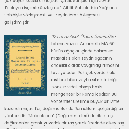
çok büyük katkısı olmuştur. “Çiftlik Sahipleri İçin Zeytin
Toplayan İşçilerle Sözleşme”, Çiftlik Sahiplerinin Yağhane
Sahibiyle Sözleşmesi” ve “Zeytin İcra Sözleşmesi”
geliştirmiştir.
“De re rustica” (Tarım Üzerine)
ki­
tabının yazarı, Columella MÖ 60,
bütün ağaçlar içinde bakımı en
mas­rafsız olan zeytin ağacının
öncelikli olarak yaygınlaştırılmasını
tavsiye eder. Pek çok yerde hala
rastlana­bilen, zeytin sıkım tekniği
“sonsuz vidalı ahşap baskı
mengenesi” bir Roma icadıdır. Bu
yöntemler üreti­me büyük bir ivme
kazandırmıştır. Taş değirmenler de Romalıların ge­liştirdiği bir
yöntemdir. “Mola ole­aria” (Değirmen kileri) denilen taş
değirmenler, granit yuvarlak bir taş yatak üzerinde dikey taş