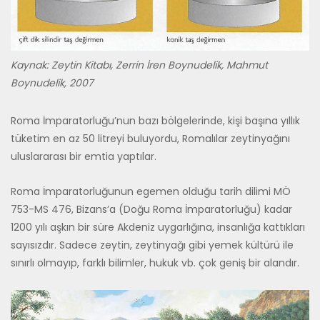
Kaynak: Zeytin Kitabı, Zerrin İren Boynudelik, Mahmut
Boynudelik, 2007
Roma İmparatorluğu’nun bazı bölgelerinde, kişi başına yıllık
tüketim en az 50 litreyi buluyordu, Romalılar zeytinyağını
uluslararası bir emtia yaptılar.
Roma İmparatorluğunun egemen olduğu tarih dilimi MÖ
753-MS 476, Bizans’a (Doğu Roma İmparatorluğu) kadar
1200 yılı aşkın bir süre Ak­deniz uygarlığına, insanlığa kattıkları
sayısızdır. Sadece zeytin, zeytin­yağı gibi yemek kültürü ile
sınırlı olmayıp, farklı bilimler, hukuk vb. çok geniş bir alandır.