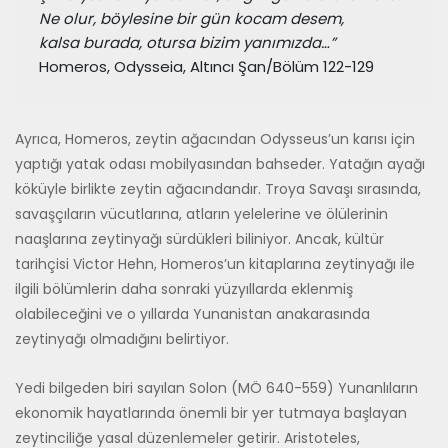
Ne olur, böylesine bir gün kocam desem,
kalsa burada, otursa bizim yanımızda…”
Homeros, Odysseia, Altıncı Şan/Bölüm 122-129
Ayrıca, Homeros, zeytin ağacından Odysseus’un karısı için
yaptığı ya­tak odası mobilyasından bahseder. Yatağın ayağı
köküyle birlikte zeytin ağacındandır. Troya Savaşı sırasında,
savaşçıların vücutlarına, atların yelelerine ve ölülerinin
naaşlarına zeytinyağı sürdükleri biliniyor. An­cak, kültür
tarihçisi Victor Hehn, Homeros’un kitaplarına zeytinyağı ile
ilgili bölümlerin daha sonraki yüzyıllarda eklenmiş
olabileceğini ve o yıllarda Yunanistan anakarasında
zeytinyağı olmadığını belirtiyor.
Yedi bilgeden biri sayılan Solon (MÖ 640-559) Yunanlıların
ekonomik hayatlarında önemli bir yer tutmaya başlayan
zeytinciliğe yasal düzen­lemeler getirir. Aristoteles,