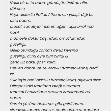
Nasıl bir usta adam gümüşün üstüne altın 
dökerse,
Hephaistos’la Pallas Athene’nın yetiştirdiği bir 
usta adam,
alacalı sanatıyla insanın ağzını açık bırakırsa 
nasıl,
o da öyle döktü başından, omuzlarından 
güzelliği.
Gelip oturduğu zaman deniz kıyısına,
güzelliği, alımı öyle pırıl pırıldı ki
genç kız baktı, şaştı kaldı.
Derken döndü güzel örgülü hizmetçilerine, dedi 
ki:
“Dinleyin beni akkollu hizmetçilerim, diyeyim size;
Olimpos’taki tanrıların isteği olmadan
tanrısal Phaika’ların arasına karışamadı bu 
adam.
Demin yüzüne bakılmaz gibi geldi bana,
şimdiyse tanrıya benzer, engin gökte oturanlara.