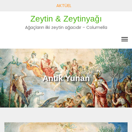
Skip
AKTÜEL
to
Zeytin & Zeytinyağı
content
Ağaçların ilki zeytin ağacıdır – Columella
Antik Yunan