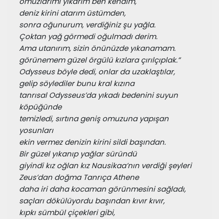
omuzlarımı yıkarım ben kendim,
deniz kirini atarım üstümden,
sonra oğunurum, verdiğiniz şu yağla.
Çoktan yağ görmedi oğulmadı derim.
Ama utanırım, sizin önünüzde yıkanamam.
görünemem güzel örgülü kızlara çırılçıplak.”
Odysseus böyle dedi, onlar da uzaklaştılar,
gelip söylediler bunu kral kızına
tanrısal Odysseus’da yıkadı bedenini suyun 
köpüğünde
temizledi, sırtına geniş omuzuna yapışan 
yosunları
ekin vermez denizin kirini sildi başından.
Bir güzel yıkanıp yağlar süründü
giyindi kız oğlan kız Nausikaa’nın verdiği şeyleri
Zeus’dan doğma Tanrıça Athene
daha iri daha kocaman görünmesini sağladı,
saçları dökülüyordu başından kıvır kıvır,
kıpkı sümbül çiçekleri gibi,