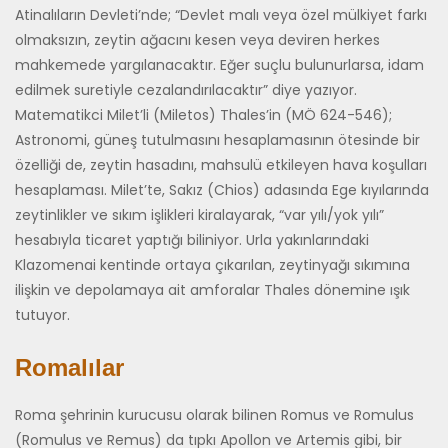
Atinalıların Devleti’nde; “Devlet malı veya özel mülkiyet farkı
olmaksızın, zeytin ağacını kesen veya deviren herkes
mahkemede yargılanacaktır. Eğer suçlu bulunurlarsa, idam
edilmek su­retiyle cezalandırılacaktır” diye yazıyor.
Matematikci Milet’li (Miletos) Thales’in (MÖ 624-546);
Astronomi, güneş tutulmasını hesaplamasının ötesinde bir
özelliği de, zeytin hasadı­nı, mahsulü etkileyen hava koşulları
hesaplaması. Milet’te, Sakız (Chi­os) adasında Ege kıyılarında
zeytinlikler ve sıkım işlikleri kiralayarak, “var yılı/yok yılı”
hesabıyla ticaret yaptığı biliniyor. Urla yakınlarındaki
Klazomenai kentinde ortaya çıkarılan, zeytinyağı sıkımına
ilişkin ve de­polamaya ait amforalar Thales dönemine ışık
tutuyor.
Romalılar
Roma şehrinin kurucusu olarak bilinen Romus ve Romulus
(Romulus ve Remus) da tıpkı Apollon ve Artemis gibi, bir