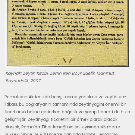
Kaynak: Zeytin Kitabı, Zerrin İren Boynudelik, Mahmut
Boynudelik, 2007
Romalıların Akdenizde barış, tarıma yönelme ve zeytin po­
litikası, bu coğrafyanın tama­mında zeytinyağını önemli bir
ticari ürün haline getirir­ken bağcılık ve şarap ticareti de hızla
gelişmiştir. Zeytin­yağı ticaretini bir örnek olarak alacak
olursak, Roma’da Tiber Irma­ğı’nın sol kıyısında 45 metre
yüksekliğinde ve 800 metre çapında Monte Testaccio