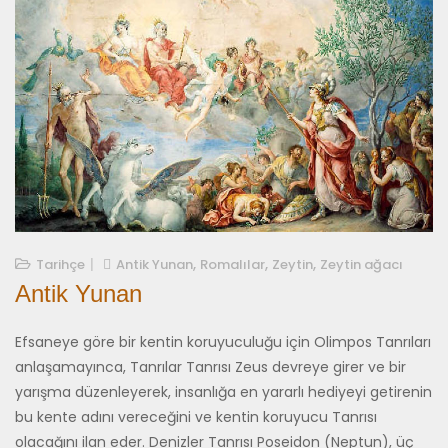
,
,
,
19/03/2021
Tarihçe
Antik Yunan
Romalılar
Zeytin
Zeytin ağacı
Antik Yunan
Efsaneye göre bir kentin koruyuculuğu için Olimpos Tanrıları
anlaşa­mayınca, Tanrılar Tanrısı Zeus devreye girer ve bir
yarışma düzenleye­rek, insanlığa en yararlı hediyeyi getirenin
bu kente adını vereceğini ve kentin koruyucu Tanrısı
olacağını ilan eder. Denizler Tanrısı Poseidon (Neptun), üç