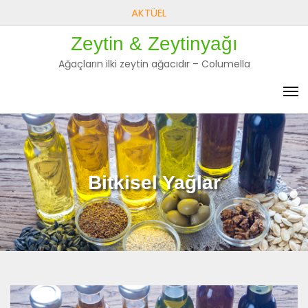
Skip
AKTÜEL
to
Zeytin & Zeytinyağı
content
Ağaçların ilki zeytin ağacıdır – Columella
Bitkisel Yağlar