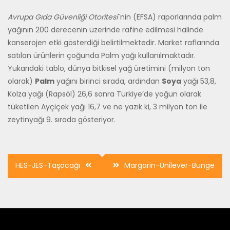
Avrupa Gıda Güvenliği Otoritesi
`nin (EFSA) raporlarında palm
yağının 200 derecenin üzerinde rafine edilmesi halinde
kanserojen etki gösterdiği belirtilmektedir. Market raflarında
satılan ürünlerin çoğunda Palm yağı kullanılmaktadır.
Yukarıdaki tablo, dünya bitkisel yağ üretimini (milyon ton
olarak)
Palm
yağını birinci sırada, ardından
Soya
yağı 53,8,
Kolza yağı (Rapsöl) 26,6 sonra Türkiye’de yoğun olarak
tüketilen Ayçiçek yağı 16,7 ve ne yazık ki, 3 milyon ton ile
zeytinyağı 9. sırada gösteriyor.
Yazı
HES-JES-Taşocağı
Margarin-Unilever-Bunge
dolaşımı