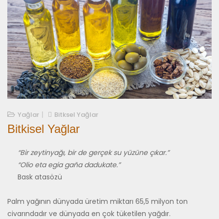
10/03/2021
Yağlar
Bitksel Yağlar
Bitkisel Yağlar
“Bir zeytinyağı, bir de gerçek su yüzüne çıkar.”
“Olio eta egia gaňa dadukate.”
Bask atasözü
Palm yağının dünyada üretim miktarı 65,5 milyon ton
civarındadır ve dünyada en çok tüketilen yağdır.