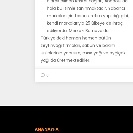
olarak bilinen Kristal Yağları, Anadolu’da
hala bu isimle tanınmaktadır. Yabancı
markalar için fason üretim yapıldığı gibi,
kendi markalarıyla 25 ülkeye de ihraç
ediliyordu. Merkezi Bornova’da.
Türkiye’deki hemen hemen bütün
zeytinyağı firmaları, sabun ve bakım
ürünlerinin yanı sıra, mısır yağı ve ayçiçek
yağı da üretmektedirler.
0
ANA SAYFA