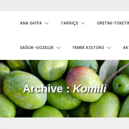
ANA SAYFA
TARIHÇE
ÜRETIM-TÜKETI
SAĞLIK-GÜZELLIK
YEMEK KÜLTÜRÜ
AK
Archive :
Komili