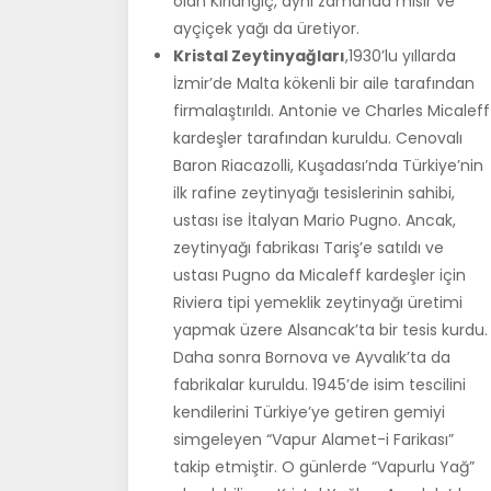
olan Kırlangıç, aynı zamanda mısır ve
ayçiçek yağı da üretiyor.
Kristal Zeytinyağları
,1930’lu yıllarda
İzmir’de Malta kökenli bir aile tarafından
firmalaştırıldı. Antonie ve Charles Micaleff
kardeşler tarafından kuruldu. Cenovalı
Baron Riacazolli, Kuşadası’nda Türkiye’nin
ilk rafine zeytinyağı tesislerinin sahibi,
ustası ise İtalyan Mario Pugno. Ancak,
zeytinyağı fabrikası Tariş’e satıldı ve
ustası Pugno da Micaleff kardeşler için
Riviera tipi yemeklik zeytinyağı üretimi
yapmak üzere Alsancak’ta bir tesis kurdu.
Daha sonra Bornova ve Ayvalık’ta da
fabrikalar kuruldu. 1945’de isim tescilini
kendilerini Türkiye’ye getiren gemiyi
simgeleyen “Vapur Alamet-i Farikası”
takip etmiştir. O günlerde “Vapurlu Yağ”