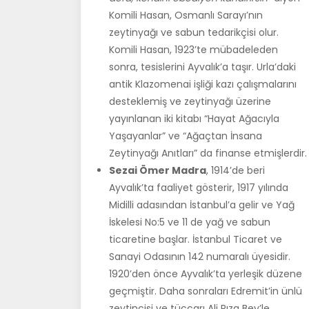
Komili Hasan, Osmanlı Sarayı’nın
zeytinyağı ve sabun tedarikçisi olur.
Komili Hasan, 1923’te mübadeleden
sonra, tesislerini Ayvalık’a taşır. Urla’daki
antik Klazomenai işliği kazı çalışmalarını
desteklemiş ve zeytinyağı üzerine
yayınlanan iki kitabı “Hayat Ağacıyla
Yaşayanlar” ve “Ağaçtan İnsana
Zeytinyağı Anıtları” da finanse etmişlerdir.
Sezai Ömer Madra
, 1914’de beri
Ayvalık’ta faaliyet gösterir, 1917 yılında
Midilli adasından İstanbul’a gelir ve Yağ
İskelesi No:5 ve 11 de yağ ve sabun
ticaretine başlar. İstanbul Ticaret ve
Sanayi Odasının 142 numaralı üyesidir.
1920’den önce Ayvalık’ta yerleşik düzene
geçmiştir. Daha sonraları Edremit’in ünlü
zeytincisi ve tüccarı Ali Rıza Bey’le