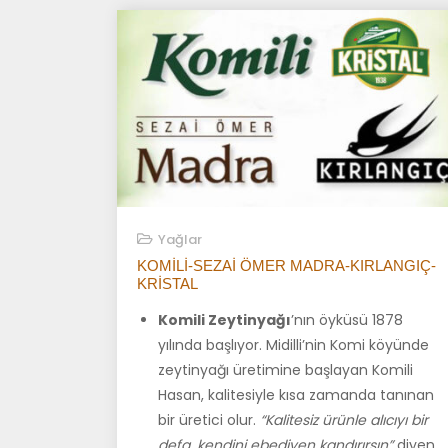
Yağlar
KOMILI-SEZAI ÖMER MADRA-KIRLANGIÇ-
KRISTAL
Komili Zeytinyağı
’nın öyküsü 1878
yılında başlıyor. Midilli’nin Komi köyünde
zeytinyağı üretimine başlayan Komili
Hasan, kalitesiyle kısa zamanda tanınan
bir üretici olur.
“Kalitesiz ürünle alıcıyı bir
defa, kendini ebediyen kandırırsın”
diyen