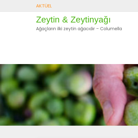
Skip
AKTÜEL
to
Zeytin & Zeytinyağı
content
Ağaçların ilki zeytin ağacıdır – Columella