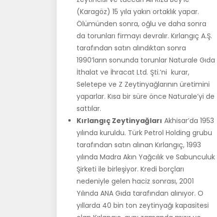
(Karagöz) 15 yıla yakın ortaklık yapar.
Ölümünden sonra, oğlu ve daha sonra
da torunları firmayı devralır. Kırlangıç A.Ş.
tarafından satın alındıktan sonra
1990’ların sonunda torunlar Naturale Gıda
İthalat ve İhracat Ltd. Şti.’ni kurar,
Seletepe ve Z Zeytinyağlarının üretimini
yaparlar. Kısa bir süre önce Naturale’yi de
sattılar.
Kırlangıç Zeytinyağları
Akhisar’da 1953
yılında kuruldu. Türk Petrol Holding grubu
tarafından satın alınan Kırlangıç, 1993
yılında Madra Akın Yağcılık ve Sabunculuk
Şirketi ile birleşiyor. Kredi borçları
nedeniyle gelen haciz sonrası, 2001
Yılında ANA Gıda tarafından alınıyor. O
yıllarda 40 bin ton zeytinyağı kapasitesi