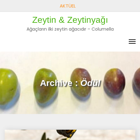
Skip
AKTÜEL
to
Zeytin & Zeytinyağı
content
Ağaçların ilki zeytin ağacıdır – Columella
Archive :
Ödül